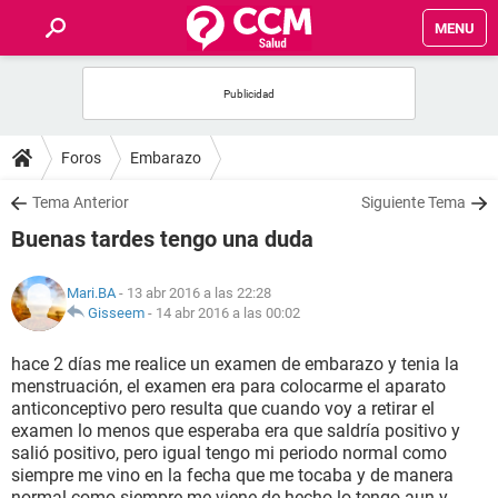
MENU
INICIO
FOROS
Foros
Embarazo
SALUD
Tema Anterior
Siguiente Tema
Buenas tardes tengo una duda
FAMILIA
Mari.BA
- 13 abr 2016 a las 22:28
NUTRICIÓN
Gisseem
-
14 abr 2016 a las 00:02
hace 2 días me realice un examen de embarazo y tenia la
BIENESTAR
menstruación, el examen era para colocarme el aparato
anticonceptivo pero resulta que cuando voy a retirar el
SEXUALIDAD
examen lo menos que esperaba era que saldría positivo y
salió positivo, pero igual tengo mi periodo normal como
siempre me vino en la fecha que me tocaba y de manera
GLOSARIO
normal como siempre me viene de hecho lo tengo aun y