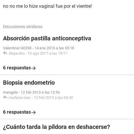
no no me lo hize vaginal fue por el vientre!
Discusiones similares
Absorción pastilla anticonceptiva
Valentina140298
-
14 ene 2016 a las 00:18
Alejandro
-
10 ago 2017 a las 19:17
6 respuestas
Biopsia endometrio
mangele
-
12 feb 2013 a las 12:56
marlene-ines
-
13 feb 2013 a las 04:42
6 respuestas
¿Cuánto tarda la píldora en deshacerse?