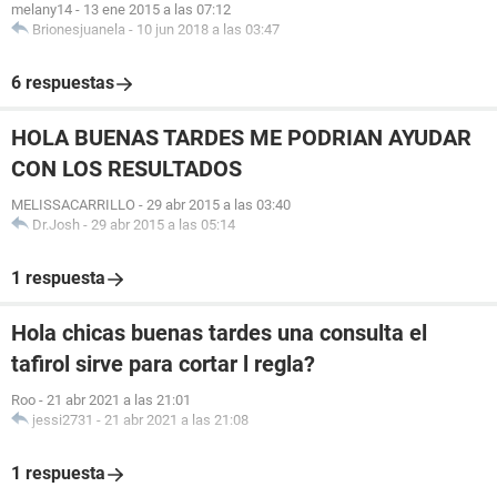
melany14
-
13 ene 2015 a las 07:12
Brionesjuanela
-
10 jun 2018 a las 03:47
6 respuestas
HOLA BUENAS TARDES ME PODRIAN AYUDAR
CON LOS RESULTADOS
MELISSACARRILLO
-
29 abr 2015 a las 03:40
Dr.Josh
-
29 abr 2015 a las 05:14
1 respuesta
Hola chicas buenas tardes una consulta el
tafirol sirve para cortar l regla?
Roo
-
21 abr 2021 a las 21:01
jessi2731
-
21 abr 2021 a las 21:08
1 respuesta