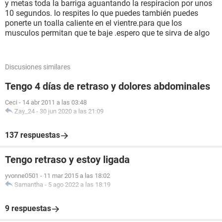
y metas toda la barriga aguantando la respiracion por unos
10 segundos. lo respites lo que puedes también puedes
ponerte un toalla caliente en el vientre.para que los
musculos permitan que te baje .espero que te sirva de algo
Discusiones similares
Tengo 4 días de retraso y dolores abdominales
Ceci
-
14 abr 2011 a las 03:48
Zay_24
-
30 jun 2020 a las 21:09
137 respuestas
Tengo retraso y estoy ligada
yvonne0501
-
11 mar 2015 a las 18:02
Samantha
-
5 ago 2022 a las 18:19
9 respuestas