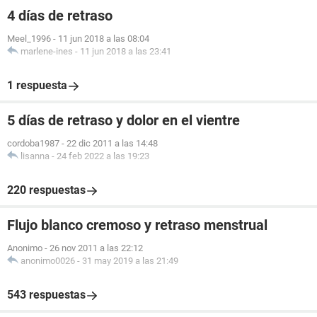
4 días de retraso
Meel_1996
-
11 jun 2018 a las 08:04
marlene-ines
-
11 jun 2018 a las 23:41
1 respuesta
5 días de retraso y dolor en el vientre
cordoba1987
-
22 dic 2011 a las 14:48
lisanna
-
24 feb 2022 a las 19:23
220 respuestas
Flujo blanco cremoso y retraso menstrual
Anonimo
-
26 nov 2011 a las 22:12
anonimo0026
-
31 may 2019 a las 21:49
543 respuestas