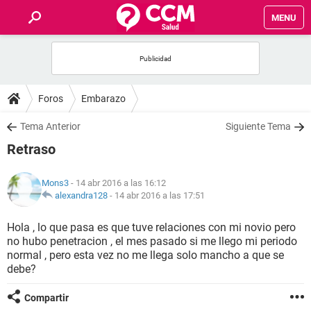
MENU
INICIO
FOROS
Foros
Embarazo
SALUD
Tema Anterior
Siguiente Tema
Retraso
FAMILIA
Mons3
- 14 abr 2016 a las 16:12
NUTRICIÓN
alexandra128
-
14 abr 2016 a las 17:51
Hola , lo que pasa es que tuve relaciones con mi novio pero
BIENESTAR
no hubo penetracion , el mes pasado si me llego mi periodo
normal , pero esta vez no me llega solo mancho a que se
SEXUALIDAD
debe?
Compartir
GLOSARIO