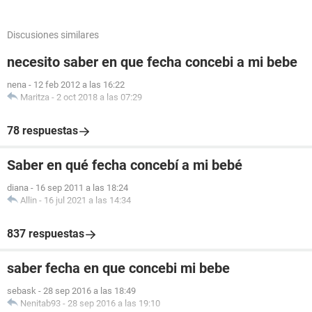
Discusiones similares
necesito saber en que fecha concebi a mi bebe
nena
-
12 feb 2012 a las 16:22
Maritza
-
2 oct 2018 a las 07:29
78 respuestas
Saber en qué fecha concebí a mi bebé
diana
-
16 sep 2011 a las 18:24
Allin
-
16 jul 2021 a las 14:34
837 respuestas
saber fecha en que concebi mi bebe
sebask
-
28 sep 2016 a las 18:49
Nenitab93
-
28 sep 2016 a las 19:10