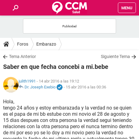
MENU
INICIO
FOROS
Foros
Embarazo
SALUD
Tema Anterior
Siguiente Tema
Saber en que fecha concebi a mi.bebe
FAMILIA
julith1991
- 14 abr 2016 a las 19:12
NUTRICIÓN
Dr. Joseph Exebio
-
15 abr 2016 a las 00:36
Hola,
BIENESTAR
tengo 24 años y estoy embarazada y la verdad no se quien
es el papa de mi bb estube con mi novio el 28 de agosto y
SEXUALIDAD
15 dias despues con otra persona la verdad segui teniendo
relaciones con la otra persona pero el nunca termino dentro
de mi por eso yo se lo doy a mi novio pero la verdad no
GLOSARIO
recuerdo la fecha de mi ultima regla y actualmente tengo 30