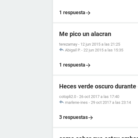
1 respuesta
Me pico un alacran
terezamay
-
12 jun 2015 a las 21:25
Abigail P.
-
22 jun 2015 a las 15:35
1 respuesta
Heces verde oscuro durante
cotopli2.0
-
26 oct 2017 a las 17:40
marlene-ines
-
29 oct 2017 a las 23:14
3 respuestas