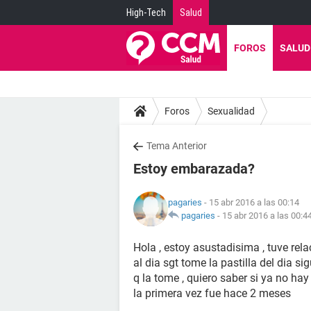
High-Tech
Salud
FOROS
SALUD
Foros
Sexualidad
Tema Anterior
Estoy embarazada?
pagaries
- 15 abr 2016 a las 00:14
pagaries
-
15 abr 2016 a las 00:4
Hola , estoy asustadisima , tuve rela
al dia sgt tome la pastilla del dia 
q la tome , quiero saber si ya no ha
la primera vez fue hace 2 meses