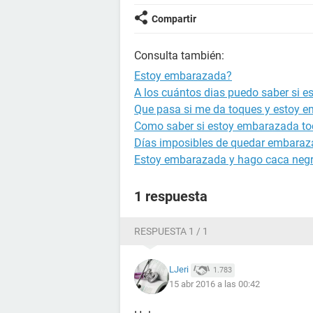
Compartir
Consulta también:
Estoy embarazada?
A los cuántos dias puedo saber si 
Que pasa si me da toques y estoy 
Como saber si estoy embarazada to
Días imposibles de quedar embara
Estoy embarazada y hago caca neg
1 respuesta
RESPUESTA 1 / 1
LJeri
1.783
15 abr 2016 a las 00:42