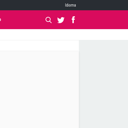
Idioma
O