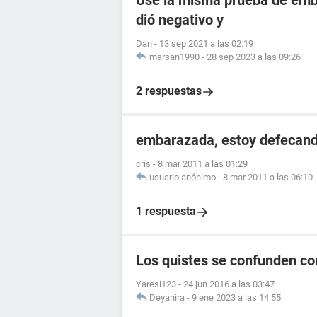
Use la misma prueba de emba
dió negativo y
Dan
-
13 sep 2021 a las 02:19
marsan1990
-
28 sep 2023 a las 09:26
2 respuestas
embarazada, estoy defecand
cris
-
8 mar 2011 a las 01:29
usuario anónimo
-
8 mar 2011 a las 06:10
1 respuesta
Los quistes se confunden c
Yaresi123
-
24 jun 2016 a las 03:47
Deyanira
-
9 ene 2023 a las 14:55