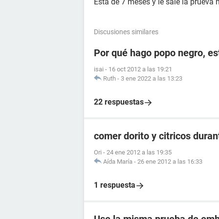
Esta de 7 meses y le sale la prueva 
Discusiones similares
Por qué hago popo negro, e
isai
-
16 oct 2012 a las 19:21
Ruth
-
3 ene 2022 a las 13:23
22 respuestas
comer dorito y citricos dura
Ori
-
24 ene 2012 a las 19:35
Aída María
-
26 ene 2012 a las 16:33
1 respuesta