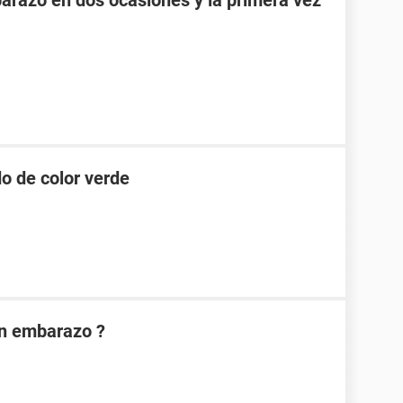
razo en dos ocasiones y la primera vez
o de color verde
on embarazo ?