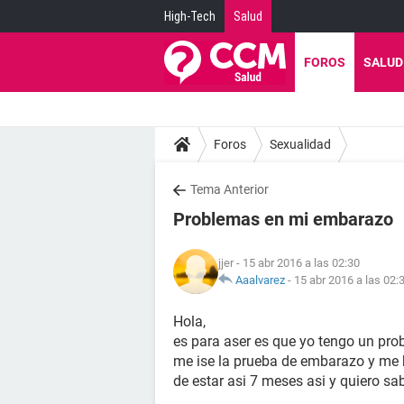
High-Tech
Salud
FOROS
SALUD
Foros
Sexualidad
Tema Anterior
Problemas en mi embarazo
jjer
- 15 abr 2016 a las 02:30
Aaalvarez
-
15 abr 2016 a las 02:
Hola,
es para aser es que yo tengo un pro
me ise la prueba de embarazo y me 
de estar asi 7 meses asi y quiero sa