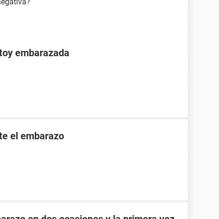
negativa?
stoy embarazada
nte el embarazo