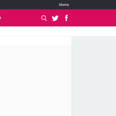
Idioma
O