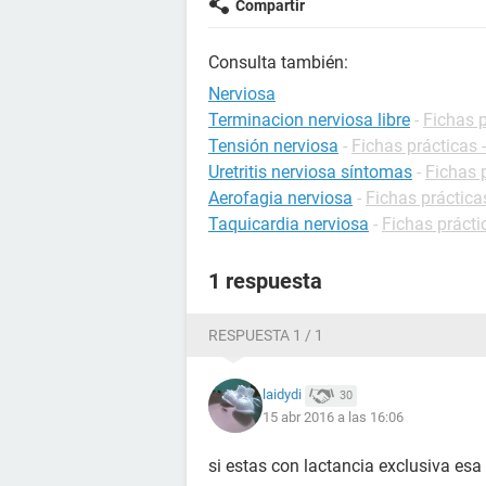
Compartir
Consulta también:
Nerviosa
Terminacion nerviosa libre
-
Fichas p
Tensión nerviosa
-
Fichas prácticas 
Uretritis nerviosa síntomas
-
Fichas 
Aerofagia nerviosa
-
Fichas práctica
Taquicardia nerviosa
-
Fichas prácti
1 respuesta
RESPUESTA 1 / 1
laidydi
30
15 abr 2016 a las 16:06
si estas con lactancia exclusiva esa