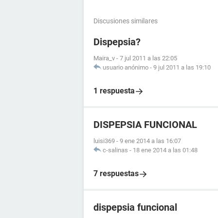
Discusiones similares
Dispepsia?
Maira_v
-
7 jul 2011 a las 22:05
usuario anónimo
-
9 jul 2011 a las 19:10
1 respuesta
DISPEPSIA FUNCIONAL
luisi369
-
9 ene 2014 a las 16:07
c-salinas
-
18 ene 2014 a las 01:48
7 respuestas
dispepsia funcional