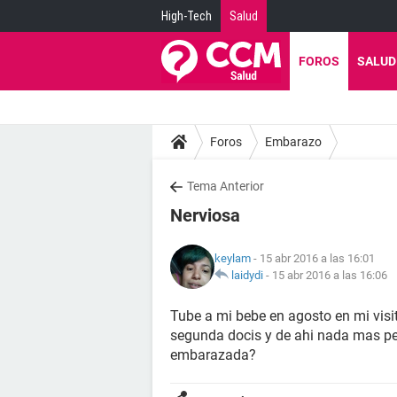
High-Tech
Salud
FOROS
SALUD
Foros
Embarazo
Tema Anterior
Nerviosa
keylam
- 15 abr 2016 a las 16:01
laidydi
-
15 abr 2016 a las 16:06
Tube a mi bebe en agosto en mi visi
segunda docis y de ahi nada mas pe
embarazada?