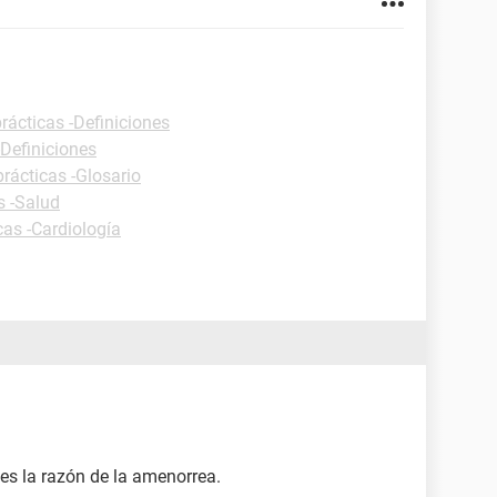
rácticas -Definiciones
-Definiciones
prácticas -Glosario
s -Salud
cas -Cardiología
 es la razón de la amenorrea.