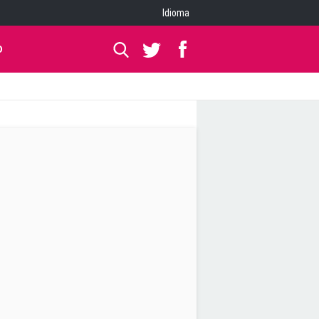
Idioma
O