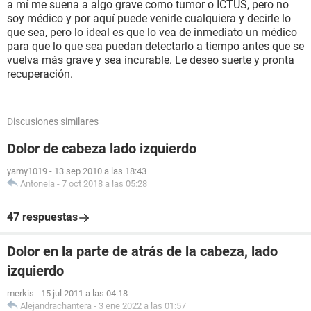
a mí me suena a algo grave como tumor o ICTUS, pero no
soy médico y por aquí puede venirle cualquiera y decirle lo
que sea, pero lo ideal es que lo vea de inmediato un médico
para que lo que sea puedan detectarlo a tiempo antes que se
vuelva más grave y sea incurable. Le deseo suerte y pronta
recuperación.
Discusiones similares
Dolor de cabeza lado izquierdo
yamy1019
-
13 sep 2010 a las 18:43
Antonela
-
7 oct 2018 a las 05:28
47 respuestas
Dolor en la parte de atrás de la cabeza, lado
izquierdo
merkis
-
15 jul 2011 a las 04:18
Alejandrachantera
-
3 ene 2022 a las 01:57