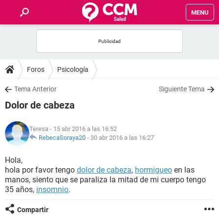
MENU
INICIO
FOROS
Foros
Psicología
SALUD
Tema Anterior
Siguiente Tema
Dolor de cabeza
FAMILIA
Teresa
- 15 abr 2016 a las 16:52
NUTRICIÓN
RebecaSoraya20
-
30 abr 2016 a las 16:27
Hola,
BIENESTAR
hola por favor tengo
dolor de cabeza
,
hormigueo
en las
manos, siento que se paraliza la mitad de mi cuerpo tengo
SEXUALIDAD
35 años,
insomnio
.
Compartir
GLOSARIO