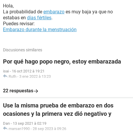
Hola,
La probabilidad de
embarazo
es muy baja ya que no
estabas en
días fértiles
.
Puedes revisar:
Embarazo durante la menstruación
Discusiones similares
Por qué hago popo negro, estoy embarazada
isai
-
16 oct 2012 à 19:21
Ruth
-
3 ene 2022 à 13:23
22 respuestas
Use la misma prueba de embarazo en dos
ocasiones y la primera vez dió negativo y
Dan
-
13 sep 2021 à 02:19
marsan1990
-
28 sep 2023 à 09:26