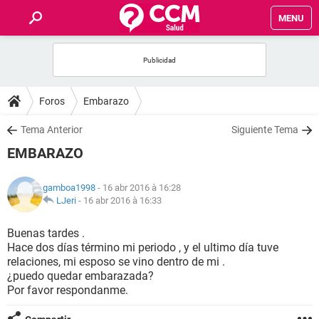
MENU
INICIO
FORUMS
Foros
Embarazo
SALUD
Tema Anterior
Siguiente Tema
EMBARAZO
FAMILIA
gamboa1998
- 16 abr 2016 à 16:28
NUTRICIÓN
LJeri
-
16 abr 2016 à 16:33
Buenas tardes .
BIENESTAR
Hace dos días término mi periodo , y el ultimo día tuve
relaciones, mi esposo se vino dentro de mi .
SEXUALIDAD
¿puedo quedar embarazada?
Por favor respondanme.
GLOSARIO