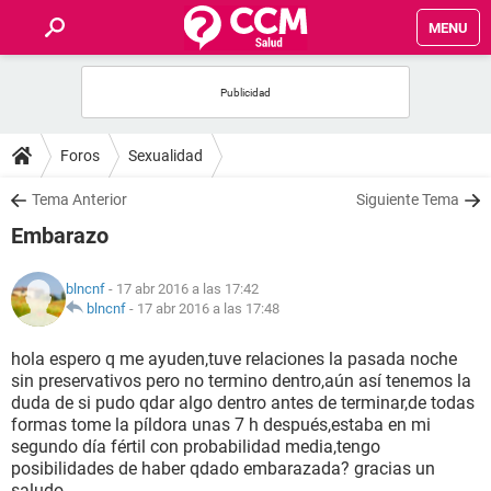
MENU
INICIO
FOROS
Foros
Sexualidad
SALUD
Tema Anterior
Siguiente Tema
Embarazo
FAMILIA
blncnf
- 17 abr 2016 a las 17:42
NUTRICIÓN
blncnf
-
17 abr 2016 a las 17:48
hola espero q me ayuden,tuve relaciones la pasada noche
BIENESTAR
sin preservativos pero no termino dentro,aún así tenemos la
duda de si pudo qdar algo dentro antes de terminar,de todas
SEXUALIDAD
formas tome la píldora unas 7 h después,estaba en mi
segundo día fértil con probabilidad media,tengo
posibilidades de haber qdado embarazada? gracias un
GLOSARIO
saludo