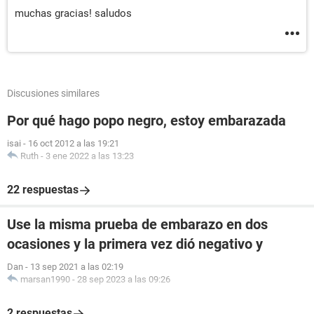
muchas gracias! saludos
Discusiones similares
Por qué hago popo negro, estoy embarazada
isai
-
16 oct 2012 a las 19:21
Ruth
-
3 ene 2022 a las 13:23
22 respuestas
Use la misma prueba de embarazo en dos
ocasiones y la primera vez dió negativo y
Dan
-
13 sep 2021 a las 02:19
marsan1990
-
28 sep 2023 a las 09:26
2 respuestas