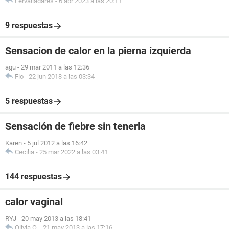
Fervalladares
-
6 abr 2023 a las 20:11
9 respuestas
Sensacion de calor en la pierna izquierda
agu
-
29 mar 2011 a las 12:36
Fio
-
22 jun 2018 a las 03:34
5 respuestas
Sensación de fiebre sin tenerla
Karen
-
5 jul 2012 a las 16:42
Cecilia
-
25 mar 2022 a las 03:41
144 respuestas
calor vaginal
RYJ
-
20 may 2013 a las 18:41
Olivia.O.
-
21 may 2013 a las 17:16