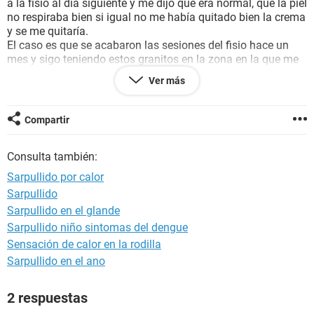
a la fisio al día siguiente y me dijo que era normal, que la piel
no respiraba bien si igual no me había quitado bien la crema
y se me quitaría.
El caso es que se acabaron las sesiones del fisio hace un
mes y sigo teniendo estos granitos en la zona en la que me
aplicaban la crema. Además, me pican y de rascarme
Ver más
algunos se me han infectado.
Todavía no he ido al médico, primero por tiempo y segundo
Compartir
porque pensaba que en unos días se iría... pero estoy
empezando a preocuparme. Creéis que es una reacción
Consulta también:
alérgica o qué puede ser si no? ¿Es normal que dure tanto?
Desde hace 3 días me estoy tomando un antiestamínico
Sarpullido por calor
para ver si mejora
Sarpullido
Sarpullido en el glande
Muchísimas gracias, un saludo
Sarpullido niño sintomas del dengue
Sensación de calor en la rodilla
Sarpullido en el ano
2 respuestas