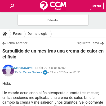
MENU
INICIO
FOROS
Foros
Dermatologia
SALUD
Tema Anterior
Siguiente Tema
Sarpullido de un mes tras una crema de calor en
FAMILIA
el fisio
NUTRICIÓN
MartaNavarro
- 18 abr 2016 a las 00:02
Dr. Carlos Salinas
-
21 abr 2016 a las 01:21
BIENESTAR
Hola,
SEXUALIDAD
He estado acudiendo al fisioterapeuta durante tres meses;
en las sesiones me aplicaba una crema de calor. Un día
cambió la crema y me salieron unos granitos. Se lo comenté
GLOSARIO