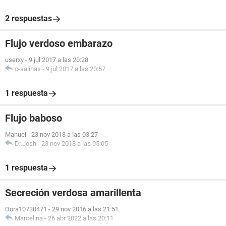
2 respuestas
Flujo verdoso embarazo
userxy
-
9 jul 2017 a las 20:28
c-salinas
-
9 jul 2017 a las 20:57
1 respuesta
Flujo baboso
Manuel
-
23 nov 2018 a las 03:27
Dr.Josh
-
23 nov 2018 a las 05:05
1 respuesta
Secreción verdosa amarillenta
Dora10730471
-
29 nov 2016 a las 21:51
Marcelina
-
26 abr 2022 a las 20:11