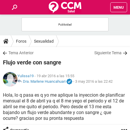
MENU
INICIO
FOROS
Foros
Sexualidad
SALUD
Tema Anterior
Siguiente Tema
Flujo verde con sangre
FAMILIA
Yulissa19
- 19 abr 2016 a las 15:55
NUTRICIÓN
Dra. Marlene Huancahuari
-
3 may 2016 a las 22:42
Hola, lo q pasa es q yo me aplique la inyeccion de planificar
BIENESTAR
mensual el 8 de abril ya q el 8 me yego el periodo y el 12 de
abril se me quito el periodo. Pero desde el 13 me esta
SEXUALIDAD
bajando un flujo verde abundante y con sangre ¿ que
ocurre? gracias por su pronta respuesta
GLOSARIO