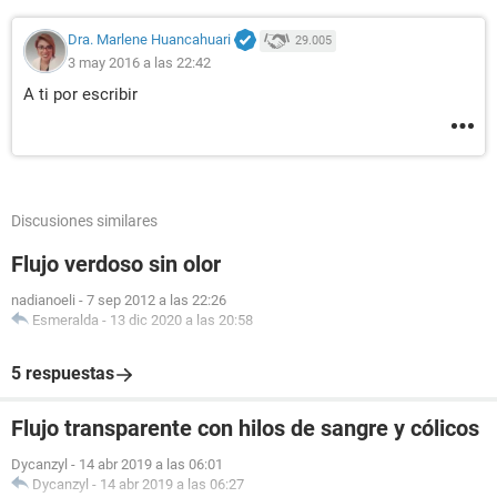
Dra. Marlene Huancahuari
29.005
3 may 2016 a las 22:42
A ti por escribir
Discusiones similares
Flujo verdoso sin olor
nadianoeli
-
7 sep 2012 a las 22:26
Esmeralda
-
13 dic 2020 a las 20:58
5 respuestas
Flujo transparente con hilos de sangre y cólicos
Dycanzyl
-
14 abr 2019 a las 06:01
Dycanzyl
-
14 abr 2019 a las 06:27