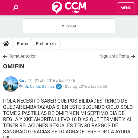
MENU
INICIO
FOROS
Foros
Embarazo
SALUD
Tema Anterior
Siguiente Tema
OMIFIN
FAMILIA
Karla41
- 21 abr 2016 a las 00:46
NUTRICIÓN
Dr. Carlos Salinas
-
25 may 2016 a las 05:53
HOLA NECESITO SABER QUE POSIBILIDADES TENGO DE
BIENESTAR
QUEDAR EMBARAZADA SI EN ESTE SEGUNDO CICLO SOLO
TOME 2 PASTILLAS DE OMIFIN EN MI SEPTIMO DIA DE
SEXUALIDAD
REGLA Y XKE AHORITA LLEVO 10 DIAS QUE TERMINE Y AL
TENER RELACIONES SEXUALES TENGO RASGOS DE
SANGRADO GRACIAS SE LO AGRADECERE POR LA AYUDA
GLOSARIO
!!!!!