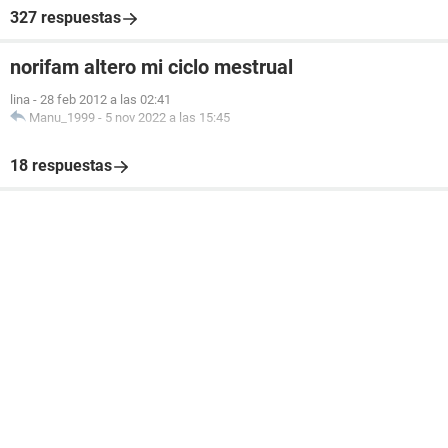
327 respuestas
norifam altero mi ciclo mestrual
lina
-
28 feb 2012 a las 02:41
Manu_1999
-
5 nov 2022 a las 15:45
18 respuestas