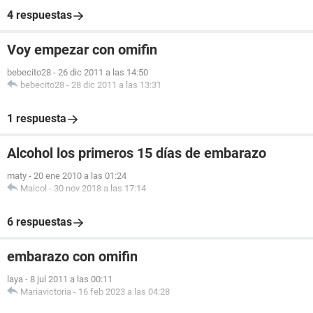
4 respuestas
Voy empezar con omifin
bebecito28
-
26 dic 2011 a las 14:50
bebecito28
-
28 dic 2011 a las 13:31
1 respuesta
Alcohol los primeros 15 días de embarazo
maty
-
20 ene 2010 a las 01:24
Maicol
-
30 nov 2018 a las 17:14
6 respuestas
embarazo con omifin
laya
-
8 jul 2011 a las 00:11
Mariavictoria
-
16 feb 2023 a las 04:28