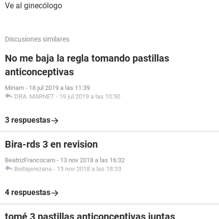
Ve al ginecólogo
Discusiones similares
No me baja la regla tomando pastillas
anticonceptivas
Miriam
-
18 jul 2019 a las 11:39
DRA. MARNET
-
19 jul 2019 a las 10:50
3 respuestas
Bira-rds 3 en revision
BeatrizFrancocaro
-
13 nov 2018 a las 16:32
Beitajerezana
-
13 nov 2018 a las 18:33
4 respuestas
tomé 3 pastillas anticonceptivas juntas