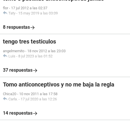
flor
-
17 jul 2012 a las 02:37
Taty
-
15 may 2019 a las 03:09
8 respuestas
tengo tres testiculos
angelmemito
-
18 nov 2012 a las 23:03
Luis
-
8 jul 2023 a las 01:52
37 respuestas
Tomo anticonceptivos y no me baja la regla
Chica20
-
10 nov 2011 a las 17:58
Carla.
-
17 jul 2020 a las 12:26
14 respuestas