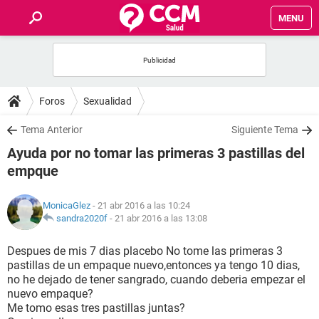
MENU
INICIO
FOROS
Foros
Sexualidad
SALUD
Tema Anterior
Siguiente Tema
Ayuda por no tomar las primeras 3 pastillas del
FAMILIA
empque
NUTRICIÓN
MonicaGlez
- 21 abr 2016 a las 10:24
sandra2020f
-
21 abr 2016 a las 13:08
BIENESTAR
Despues de mis 7 dias placebo No tome las primeras 3
pastillas de un empaque nuevo,entonces ya tengo 10 dias,
SEXUALIDAD
no he dejado de tener sangrado, cuando deberia empezar el
nuevo empaque?
Me tomo esas tres pastillas juntas?
GLOSARIO