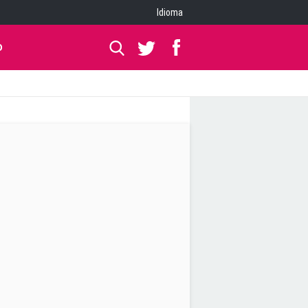
Idioma
O