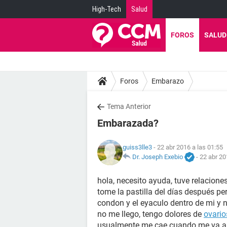
High-Tech
Salud
FOROS
SALUD
Foros
Embarazo
Tema Anterior
Embarazada?
guiss3lle3
- 22 abr 2016 a las 01:55
Dr. Joseph Exebio
-
22 abr 20
hola, necesito ayuda, tuve relacion
tome la pastilla del días después 
condon y el eyaculo dentro de mi y n
no me llego, tengo dolores de
ovario
usualmente me cae cuando me va a ll