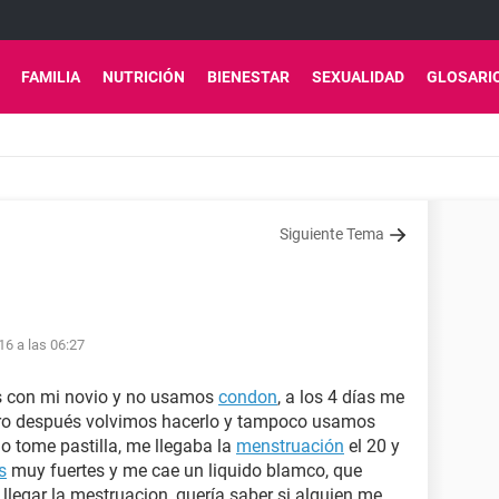
FAMILIA
NUTRICIÓN
BIENESTAR
SEXUALIDAD
GLOSARI
Siguiente Tema
16 a las 06:27
es con mi novio y no usamos
condon
, a los 4 días me
pero después volvimos hacerlo y tampoco usamos
o tome pastilla, me llegaba la
menstruación
el 20 y
s
muy fuertes y me cae un liquido blamco, que
egar la mestruacion, quería saber si alguien me