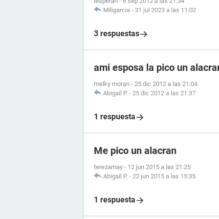
lesperan
-
6 sep 2012 a las 21:34
Miligarcia
-
31 jul 2023 a las 11:02
3 respuestas
ami esposa la pico un alacr
melky moran
-
25 dic 2012 a las 21:04
Abigail P.
-
25 dic 2012 a las 21:37
1 respuesta
Me pico un alacran
terezamay
-
12 jun 2015 a las 21:25
Abigail P.
-
22 jun 2015 a las 15:35
1 respuesta