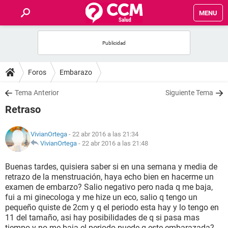
MENU
INICIO
FOROS
Foros
Embarazo
SALUD
Tema Anterior
Siguiente Tema
Retraso
FAMILIA
VivianOrtega
- 22 abr 2016 a las 21:34
NUTRICIÓN
VivianOrtega
-
22 abr 2016 a las 21:48
Buenas tardes, quisiera saber si en una semana y media de
BIENESTAR
retrazo de la menstruación, haya echo bien en hacerme un
examen de embarzo? Salio negativo pero nada q me baja,
SEXUALIDAD
fui a mi ginecologa y me hize un eco, salio q tengo un
pequeño quiste de 2cm y q el periodo esta hay y lo tengo en
11 del tamaño, asi hay posibilidades de q si pasa mas
GLOSARIO
tiempo y no me baja el periodo puede q este embarazada?