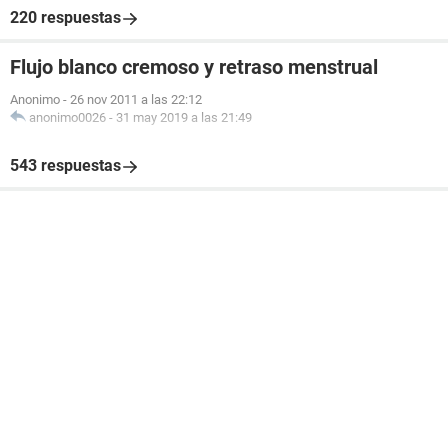
220 respuestas
Flujo blanco cremoso y retraso menstrual
Anonimo
-
26 nov 2011 a las 22:12
anonimo0026
-
31 may 2019 a las 21:49
543 respuestas