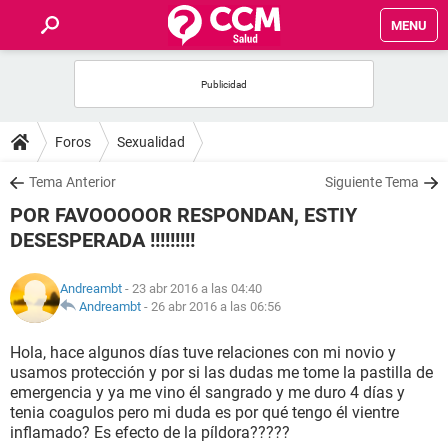
MENU
INICIO
FOROS
Foros
Sexualidad
SALUD
Tema Anterior
Siguiente Tema
POR FAVOOOOOR RESPONDAN, ESTIY
FAMILIA
DESESPERADA !!!!!!!!!
NUTRICIÓN
Andreambt
- 23 abr 2016 a las 04:40
Andreambt
-
26 abr 2016 a las 06:56
BIENESTAR
Hola, hace algunos días tuve relaciones con mi novio y
usamos protección y por si las dudas me tome la pastilla de
SEXUALIDAD
emergencia y ya me vino él sangrado y me duro 4 días y
tenia coagulos pero mi duda es por qué tengo él vientre
inflamado? Es efecto de la píldora?????
GLOSARIO