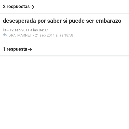
2 respuestas
desesperada por saber si puede ser embarazo
lia
-
12 sep 2011 a las 04:07
DRA. MARNET
-
21 sep 2011 a las 18:58
1 respuesta