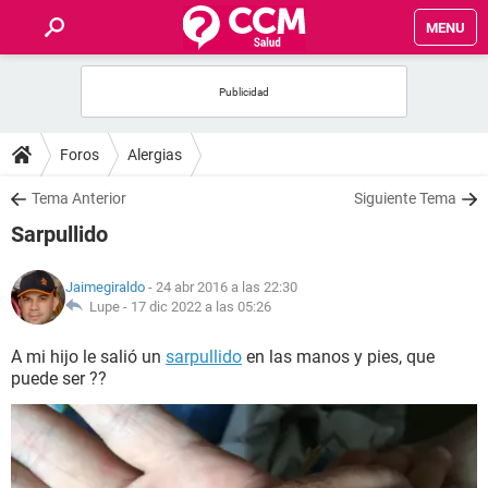
MENU
INICIO
FOROS
Foros
Alergias
SALUD
Tema Anterior
Siguiente Tema
Sarpullido
FAMILIA
Jaimegiraldo
- 24 abr 2016 a las 22:30
NUTRICIÓN
Lupe -
17 dic 2022 a las 05:26
A mi hijo le salió un
sarpullido
en las manos y pies, que
BIENESTAR
puede ser ??
SEXUALIDAD
GLOSARIO