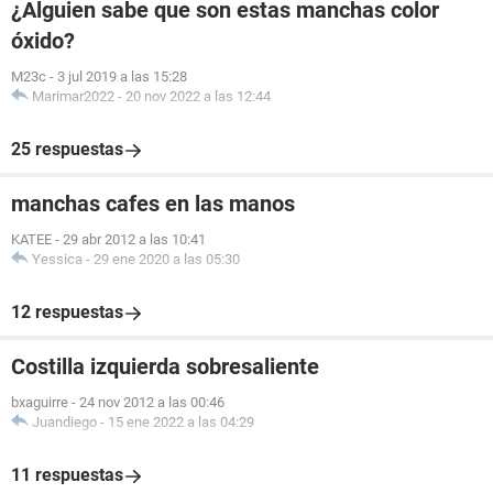
¿Alguien sabe que son estas manchas color
óxido?
M23c
-
3 jul 2019 a las 15:28
Marimar2022
-
20 nov 2022 a las 12:44
25 respuestas
manchas cafes en las manos
KATEE
-
29 abr 2012 a las 10:41
Yessica
-
29 ene 2020 a las 05:30
12 respuestas
Costilla izquierda sobresaliente
bxaguirre
-
24 nov 2012 a las 00:46
Juandiego
-
15 ene 2022 a las 04:29
11 respuestas