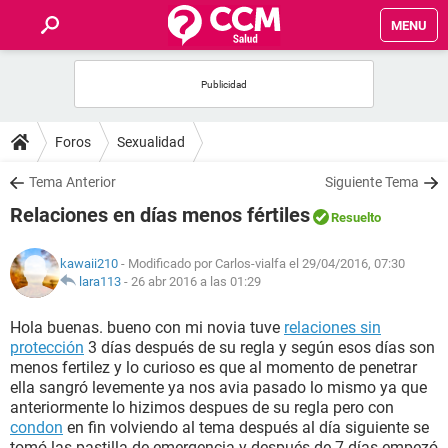
MENU
INICIO
FOROS
Foros
Sexualidad
SALUD
Tema Anterior
Siguiente Tema
Relaciones en días menos fértiles
Resuelto
FAMILIA
kawaii210
- Modificado por Carlos-vialfa el 29/04/2016, 07:30
NUTRICIÓN
lara113
-
26 abr 2016 a las 01:29
Hola buenas. bueno con mi novia tuve
relaciones sin
BIENESTAR
protección
3 días después de su regla y según esos días son
menos fertilez y lo curioso es que al momento de penetrar
SEXUALIDAD
ella sangró levemente ya nos avia pasado lo mismo ya que
anteriormente lo hizimos despues de su regla pero con
condon
en fin volviendo al tema después al día siguiente se
GLOSARIO
tomó las pastilla de emergencia y después de 7 días empezó