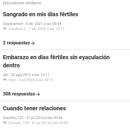
Discusiones similares
Sangrado en mis días fértiles
Dayanamort
-
8 dic 2021 a las 05:44
Carolina15
-
1 abr 2022 a las 12:17
2 respuestas
Embarazo en días fértiles sin eyaculación
dentro
abi
-
25 ago 2012 a las 10:11
Vero
-
4 jul 2023 a las 04:13
308 respuestas
Cuando tener relaciones
Daniela_123
-
31 jul 2014 a las 00:44
Daniela_123
-
31 jul 2014 a las 03:38