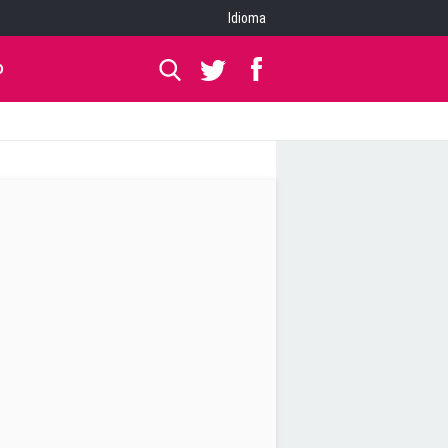
Idioma
O