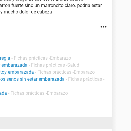
rron fuerte sino un marroncito claro. podria estar
y mucho dolor de cabeza
regla
-
Fichas prácticas -Embarazo
ar embarazada
-
Fichas prácticas -Salud
estoy embarazada
-
Fichas prácticas -Embarazo
 los senos sin estar embarazada
-
Fichas prácticas -
zada
-
Fichas prácticas -Embarazo