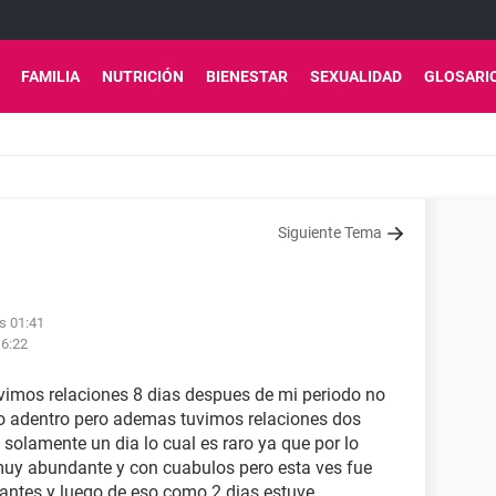
FAMILIA
NUTRICIÓN
BIENESTAR
SEXUALIDAD
GLOSARI
Siguiente Tema
as 01:41
16:22
vimos relaciones 8 dias despues de mi periodo no
 adentro pero ademas tuvimos relaciones dos
solamente un dia lo cual es raro ya que por lo
muy abundante y con cuabulos pero esta ves fue
antes y luego de eso como 2 dias estuve