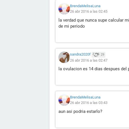
BrendaMelisaLuna
26 abr 2016 a las 02:45
la verdad que nunca supe calcular mi
de mi periodo
sandra2020f
29
26 abr 2016 a las 02:47
la ovulacion es 14 dias despues del 
BrendaMelisaLuna
26 abr 2016 a las 03:43
aun asi podria estarlo?