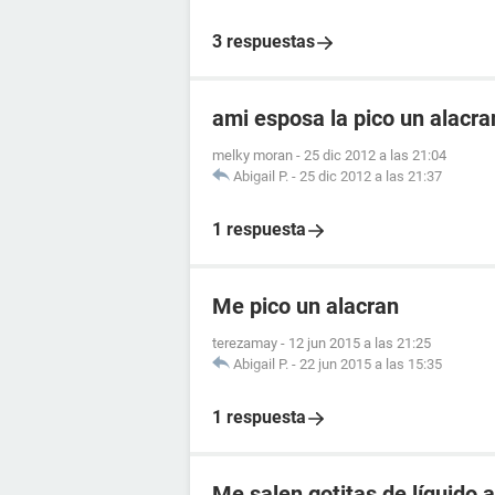
3 respuestas
ami esposa la pico un alacr
melky moran
-
25 dic 2012 a las 21:04
Abigail P.
-
25 dic 2012 a las 21:37
1 respuesta
Me pico un alacran
terezamay
-
12 jun 2015 a las 21:25
Abigail P.
-
22 jun 2015 a las 15:35
1 respuesta
Me salen gotitas de líquido a