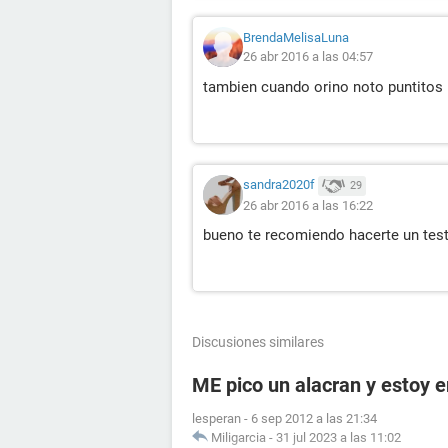
BrendaMelisaLuna
26 abr 2016 a las 04:57
tambien cuando orino noto puntitos
sandra2020f
29
26 abr 2016 a las 16:22
bueno te recomiendo hacerte un tes
Discusiones similares
ME pico un alacran y estoy
lesperan
-
6 sep 2012 a las 21:34
Miligarcia
-
31 jul 2023 a las 11:02