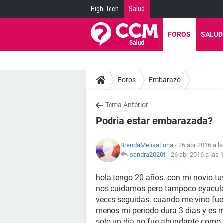
High-Tech
Salud
FOROS
SALUD
Foros
Embarazo
Tema Anterior
Podria estar embarazada?
BrendaMelisaLuna
- 26 abr 2016 a l
sandra2020f
-
26 abr 2016 a las 
hola tengo 20 años. con mi novio tu
nos cuidamos pero tampoco eyaculo
veces seguidas. cuando me vino fue 
menos mi periodo dura 3 dias y es 
solo un dia no fue abundante como 