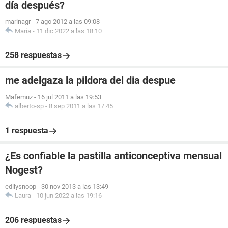
día después?
marinagr
-
7 ago 2012 a las 09:08
Maria
-
11 dic 2022 a las 18:10
258 respuestas
me adelgaza la pildora del dia despue
Mafemuz
-
16 jul 2011 a las 19:53
alberto-sp
-
8 sep 2011 a las 17:45
1 respuesta
¿Es confiable la pastilla anticonceptiva mensual
Nogest?
edilysnoop
-
30 nov 2013 a las 13:49
Laura
-
10 jun 2022 a las 19:16
206 respuestas