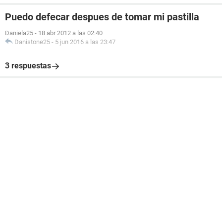
Puedo defecar despues de tomar mi pastilla
Daniela25
-
18 abr 2012 a las 02:40
Danistone25
-
5 jun 2016 a las 23:47
3 respuestas