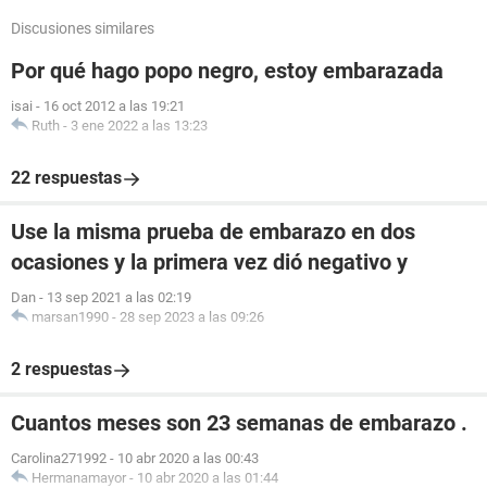
Discusiones similares
Por qué hago popo negro, estoy embarazada
isai
-
16 oct 2012 a las 19:21
Ruth
-
3 ene 2022 a las 13:23
22 respuestas
Use la misma prueba de embarazo en dos
ocasiones y la primera vez dió negativo y
Dan
-
13 sep 2021 a las 02:19
marsan1990
-
28 sep 2023 a las 09:26
2 respuestas
Cuantos meses son 23 semanas de embarazo .
Carolina271992
-
10 abr 2020 a las 00:43
Hermanamayor
-
10 abr 2020 a las 01:44