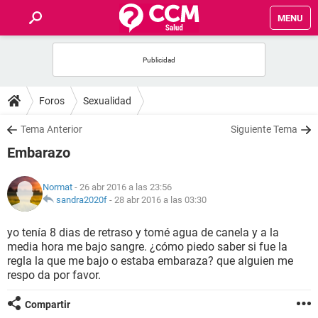
MENU
INICIO
FOROS
Foros
Sexualidad
SALUD
Tema Anterior
Siguiente Tema
Embarazo
FAMILIA
Normat
- 26 abr 2016 a las 23:56
NUTRICIÓN
sandra2020f
-
28 abr 2016 a las 03:30
yo tenía 8 dias de retraso y tomé agua de canela y a la
BIENESTAR
media hora me bajo sangre. ¿cómo piedo saber si fue la
regla la que me bajo o estaba embaraza? que alguien me
SEXUALIDAD
respo da por favor.
Compartir
GLOSARIO