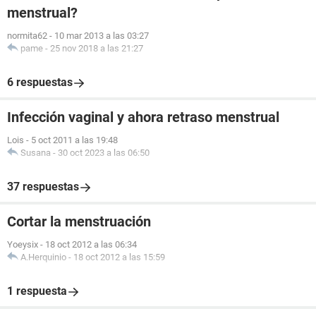
menstrual?
normita62
-
10 mar 2013 a las 03:27
pame
-
25 nov 2018 a las 21:27
6 respuestas
Infección vaginal y ahora retraso menstrual
Lois
-
5 oct 2011 a las 19:48
Susana
-
30 oct 2023 a las 06:50
37 respuestas
Cortar la menstruación
Yoeysix
-
18 oct 2012 a las 06:34
A.Herquinio
-
18 oct 2012 a las 15:59
1 respuesta