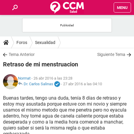
MENU
INICIO
FOROS
Foros
Sexualidad
SALUD
Tema Anterior
Siguiente Tema
Retraso de mi menstruacion
FAMILIA
Normat
- 26 abr 2016 a las 23:28
NUTRICIÓN
Dr. Carlos Salinas
-
27 abr 2016 a las 04:10
Buenas tardes, tengo una duda, tenía 8 días de retraso y
BIENESTAR
estoy muy asustada porque estuve con mi novio y siempre
usamos el mismo metodo que me penetra pero no eyacula
SEXUALIDAD
adentro, hoy tomé agua de canela caliente porque estaba
deseperada y como a la media hora comencé a manchar,
quiero saber si será la misma regla o que estaba
GLOSARIO
embarazada.