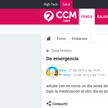
High-Tech
Salud
FOROS
SALUD
Foros
Embarazo
Tema Anterior
De emergencia
obexy
- 27 abr 2016 a las 16:34
obexy
-
27 abr 2016 a las 17:43
estube con mi novio un dia antes de
bajo la mestruacion al otro dia es 
Compartir