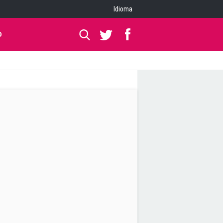
Idioma
O