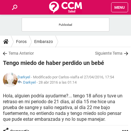
MENU
INICIO
FOROS
Foros
Embarazo
SALUD
Tema Anterior
Siguiente Tema
Tengo miedo de haber perdido un bebé
FAMILIA
Darkyel
- Modificado por Carlos-vialfa el 27/04/2016, 17:54
NUTRICIÓN
Darkyel
-
28 abr 2016 a las 01:14
Hola, alguien podría ayudarme?... tengo 18 años y tuve un
BIENESTAR
retraso en mi periodo de 21 días, al día 15 me hice una
prueba de sangre y salio negativa, al día 22 me bajo
SEXUALIDAD
fuertemente, no entiendo nada y tengo miedo solo pensar
que pude estar embarazada y no lo supe manejar.
GLOSARIO