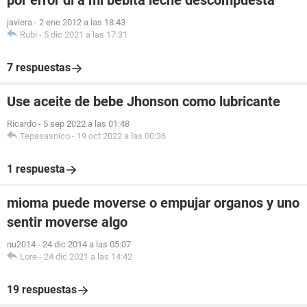
por error di a mi bebita leche descompuesta
javiera
-
2 ene 2012 a las 18:43
Rubi
-
5 dic 2021 a las 17:31
7 respuestas
Use aceite de bebe Jhonson como lubricante
Ricardo
-
5 sep 2022 a las 01:48
Tepasasnico
-
19 oct 2022 a las 00:36
1 respuesta
mioma puede moverse o empujar organos y uno
sentir moverse algo
nu2014
-
24 dic 2014 a las 05:07
Lore
-
24 dic 2021 a las 14:42
19 respuestas