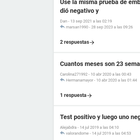
Use la misma prueba de emba
dió negativo y
Dan
-
13 sep 2021 a las 02:19
marsan1990
-
28 sep 2023 a las 09:26
2 respuestas
Cuantos meses son 23 sema
Carolina271992
-
10 abr 2020 a las 00:43
Hermanamayor
-
10 abr 2020 a las 01:44
1 respuesta
Test positivo y luego uno ne
Alejabdra
-
14 jul 2019 a las 04:10
valorandome
-
14 jul 2019 a las 04:53