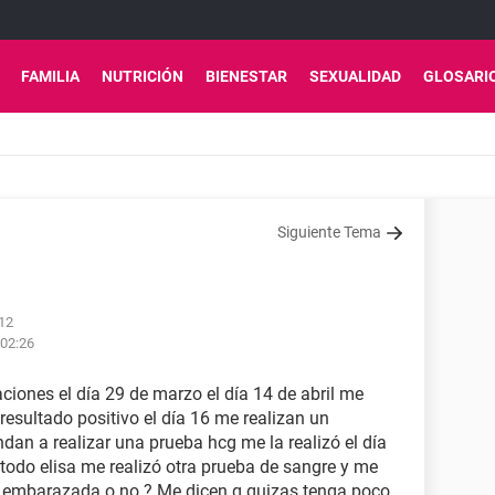
FAMILIA
NUTRICIÓN
BIENESTAR
SEXUALIDAD
GLOSARI
Siguiente Tema
:12
 02:26
ciones el día 29 de marzo el día 14 de abril me
esultado positivo el día 16 me realizan un
dan a realizar una prueba hcg me la realizó el día
étodo elisa me realizó otra prueba de sangre y me
toy embarazada o no ? Me dicen q quizas tenga poco