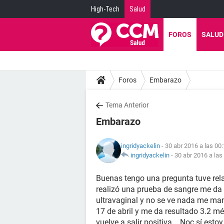
High-Tech
Salud
FOROS
SALUD
Foros
Embarazo
Tema Anterior
Embarazo
ingridyackelin
- 30 abr 2016 a las 00
ingridyackelin
-
30 abr 2016 a las
Buenas tengo una pregunta tuve rela
realizó una prueba de sangre me da r
ultravaginal y no se ve nada me man
17 de abril y me da resultado 3.2 m
vuelve a salir positiva .. Noc sí es