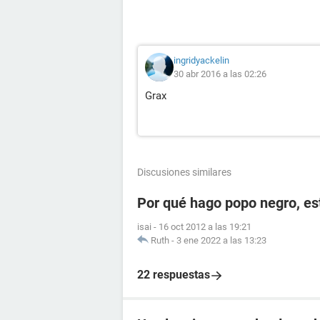
ingridyackelin
30 abr 2016 a las 02:26
Grax
Discusiones similares
Por qué hago popo negro, e
isai
-
16 oct 2012 a las 19:21
Ruth
-
3 ene 2022 a las 13:23
22 respuestas