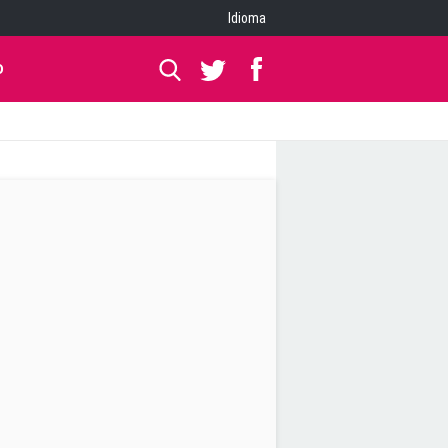
Idioma
O