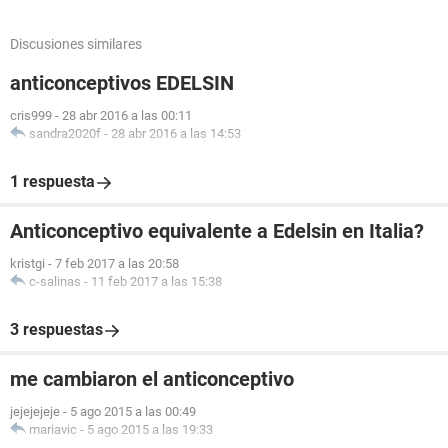
Discusiones similares
anticonceptivos EDELSIN
cris999
-
28 abr 2016 a las 00:11
sandra2020f
-
28 abr 2016 a las 14:53
1 respuesta
Anticonceptivo equivalente a Edelsin en Italia?
kristgi
-
7 feb 2017 a las 20:58
c-salinas
-
11 feb 2017 a las 15:38
3 respuestas
me cambiaron el anticonceptivo
jejejejeje
-
5 ago 2015 a las 00:49
mariavic
-
5 ago 2015 a las 19:33