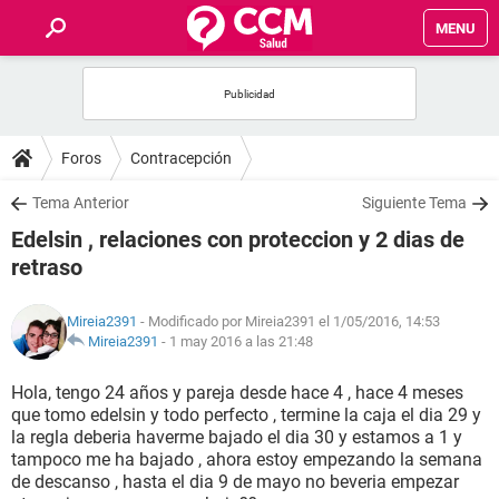
MENU
INICIO
FOROS
Foros
Contracepción
SALUD
Tema Anterior
Siguiente Tema
Edelsin , relaciones con proteccion y 2 dias de
FAMILIA
retraso
NUTRICIÓN
Mireia2391
- Modificado por Mireia2391 el 1/05/2016, 14:53
Mireia2391
-
1 may 2016 a las 21:48
BIENESTAR
Hola, tengo 24 años y pareja desde hace 4 , hace 4 meses
que tomo edelsin y todo perfecto , termine la caja el dia 29 y
SEXUALIDAD
la regla deberia haverme bajado el dia 30 y estamos a 1 y
tampoco me ha bajado , ahora estoy empezando la semana
de descanso , hasta el dia 9 de mayo no beveria empezar
GLOSARIO