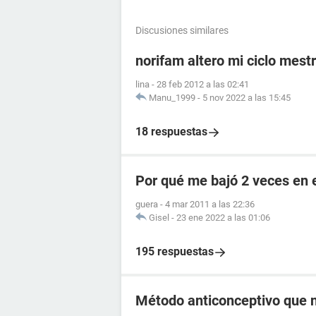
Discusiones similares
norifam altero mi ciclo mest
lina
-
28 feb 2012 a las 02:41
Manu_1999
-
5 nov 2022 a las 15:45
18 respuestas
Por qué me bajó 2 veces en 
guera
-
4 mar 2011 a las 22:36
Gisel
-
23 ene 2022 a las 01:06
195 respuestas
Método anticonceptivo que 