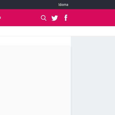
Idioma
O