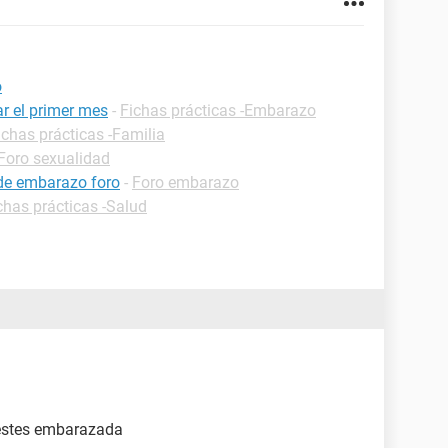
o
r el primer mes
-
Fichas prácticas -Embarazo
ichas prácticas -Familia
Foro sexualidad
 de embarazo foro
-
Foro embarazo
chas prácticas -Salud
q estes embarazada