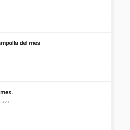
 ampolla del mes
 mes.
 19:20