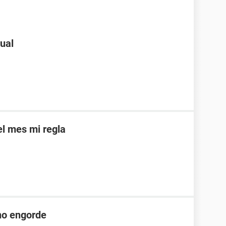
rual
el mes mi regla
no engorde