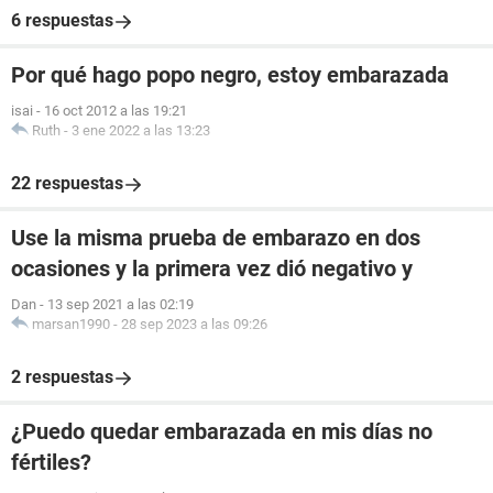
6 respuestas
Por qué hago popo negro, estoy embarazada
isai
-
16 oct 2012 a las 19:21
Ruth
-
3 ene 2022 a las 13:23
22 respuestas
Use la misma prueba de embarazo en dos
ocasiones y la primera vez dió negativo y
Dan
-
13 sep 2021 a las 02:19
marsan1990
-
28 sep 2023 a las 09:26
2 respuestas
¿Puedo quedar embarazada en mis días no
fértiles?