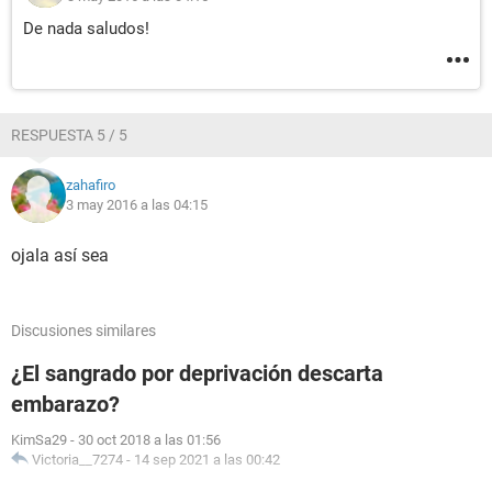
De nada saludos!
RESPUESTA 5 / 5
zahafiro
3 may 2016 a las 04:15
ojala así sea
Discusiones similares
¿El sangrado por deprivación descarta
embarazo?
KimSa29
-
30 oct 2018 a las 01:56
Victoria__7274
-
14 sep 2021 a las 00:42