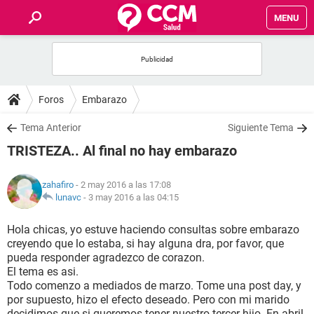
MENU
INICIO
FOROS
Foros
Embarazo
SALUD
Tema Anterior
Siguiente Tema
TRISTEZA.. Al final no hay embarazo
FAMILIA
zahafiro
- 2 may 2016 a las 17:08
NUTRICIÓN
lunavc
-
3 may 2016 a las 04:15
Hola chicas, yo estuve haciendo consultas sobre embarazo
BIENESTAR
creyendo que lo estaba, si hay alguna dra, por favor, que
pueda responder agradezco de corazon.
SEXUALIDAD
El tema es asi.
Todo comenzo a mediados de marzo. Tome una post day, y
por supuesto, hizo el efecto deseado. Pero con mi marido
GLOSARIO
decidimos que si queremos tener nuestro tercer hijo. En abril