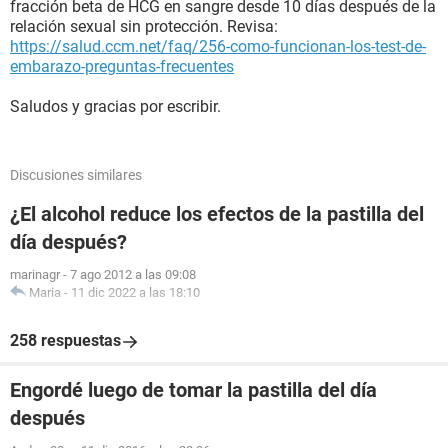
fracción beta de HCG en sangre desde 10 días después de la
relación sexual sin protección. Revisa:
https://salud.ccm.net/faq/256-como-funcionan-los-test-de-
embarazo-preguntas-frecuentes
Saludos y gracias por escribir.
Discusiones similares
¿El alcohol reduce los efectos de la pastilla del
día después?
marinagr
-
7 ago 2012 a las 09:08
Maria
-
11 dic 2022 a las 18:10
258 respuestas
Engordé luego de tomar la pastilla del día
después