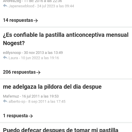
Andrea28g
-
11 dic 2016 a las 22:36
Japeneseblood
-
24 jul 2023 a las 09:44
14 respuestas
¿Es confiable la pastilla anticonceptiva mensual
Nogest?
edilysnoop
-
30 nov 2013 a las 13:49
Laura
-
10 jun 2022 a las 19:16
206 respuestas
me adelgaza la pildora del dia despue
Mafemuz
-
16 jul 2011 a las 19:53
alberto-sp
-
8 sep 2011 a las 17:45
1 respuesta
Puedo defecar despues de tomar mi pastilla