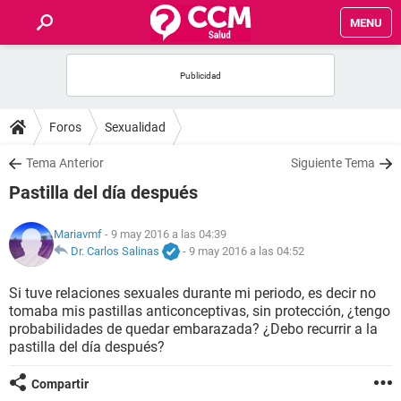
MENU
INICIO
FOROS
Foros
Sexualidad
SALUD
Tema Anterior
Siguiente Tema
Pastilla del día después
FAMILIA
Mariavmf
- 9 may 2016 a las 04:39
NUTRICIÓN
Dr. Carlos Salinas
-
9 may 2016 a las 04:52
Si tuve relaciones sexuales durante mi periodo, es decir no
BIENESTAR
tomaba mis pastillas anticonceptivas, sin protección, ¿tengo
probabilidades de quedar embarazada? ¿Debo recurrir a la
SEXUALIDAD
pastilla del día después?
Compartir
GLOSARIO