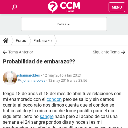
MENU
INICIO
FOROS
Foros
Embarazo
SALUD
Tema Anterior
Siguiente Tema
Probabilidad de embarazo??
FAMILIA
johannarobles
- 12 may 2016 a las 23:21
NUTRICIÓN
johannarobles
-
12 may 2016 a las 23:56
tengo 18 de años el 18 del mes de abril tuve relaciones con
BIENESTAR
mi enamorado con el
condon
pero se salio y sin darnos
cuenta al poco rato nos dimos cuenta que el condon se
SEXUALIDAD
habia salido y la misma noche tome pastilla para el dia
siguiente .pero no
sangre
nada pero al acabo de casi una
semana el 24 sangre por dos dias y noce si es mi
GLOSARIO
mentruacion o el efecto de la pastilla porque en ese mes ya