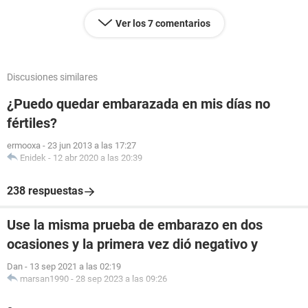
Ver los 7 comentarios
Discusiones similares
¿Puedo quedar embarazada en mis días no
fértiles?
ermooxa
-
23 jun 2013 a las 17:27
Enidek
-
12 abr 2020 a las 20:39
238 respuestas
Use la misma prueba de embarazo en dos
ocasiones y la primera vez dió negativo y
Dan
-
13 sep 2021 a las 02:19
marsan1990
-
28 sep 2023 a las 09:26