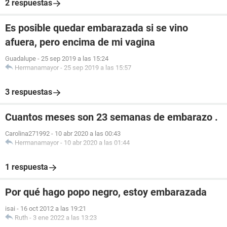
2 respuestas
Es posible quedar embarazada si se vino
afuera, pero encima de mi vagina
Guadalupe
-
25 sep 2019 a las 15:24
Hermanamayor
-
25 sep 2019 a las 15:57
3 respuestas
Cuantos meses son 23 semanas de embarazo .
Carolina271992
-
10 abr 2020 a las 00:43
Hermanamayor
-
10 abr 2020 a las 01:44
1 respuesta
Por qué hago popo negro, estoy embarazada
isai
-
16 oct 2012 a las 19:21
Ruth
-
3 ene 2022 a las 13:23