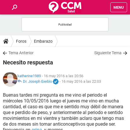
MENU
INICIO
FOROS
Foros
Embarazo
SALUD
Tema Anterior
Siguiente Tema
Necesito respuesta
FAMILIA
katherine1989
- 16 may 2016 a las 20:56
NUTRICIÓN
Dr. Joseph Exebio
-
16 may 2016 a las 22:03
Buenas tardes mi pregunta es me vino el periodo el
BIENESTAR
miércoles 10/05/2016 luego el jueves me vino en mucha
cantidad, el caso es que me e sentido muy débil de manera
SEXUALIDAD
que e perdido de peso, y anteriormente al periodo e sentido
movimientos en mi vientre y también aclaro que tengo mas
de dos meses sin tomar anticonceptivos que puede ser.
GLOSARIO
frecuencia en
orina
, y mareos.