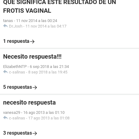
QUE SIGNIFICA ESTE RESULTADO DE UN
FROTIS VAGINAL
tanas
-
11 nov 2014 a las 00:24
Dr.Josh
-
11 nov 2014 a las 04:17
1 respuesta
Necesito respuesta!!!
ElizabethNTP
-
6 sep 2018 a las 21:34
c-salinas
-
8 sep 2018 a las 19:45
5 respuestas
necesito respuesta
vanesa29
-
16 ago 2013 a las 01:10
c-salinas
-
17 ago 2013 a las 01:08
3 respuestas