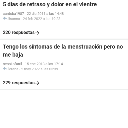
5 días de retraso y dolor en el vientre
cordoba1987
-
22 dic 2011 a las 14:48
lisanna
-
24 feb 2022 a las 19:23
220 respuestas
Tengo los síntomas de la menstruación pero no
me baja
nessi ofarril
-
15 ene 2013 a las 17:14
lorena
-
2 may 2022 a las 03:39
229 respuestas