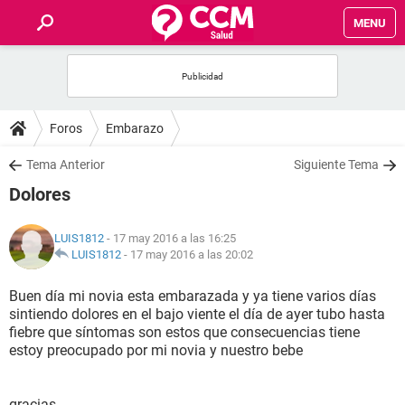
MENU
INICIO
FOROS
Foros
Embarazo
SALUD
Tema Anterior
Siguiente Tema
Dolores
FAMILIA
LUIS1812
- 17 may 2016 a las 16:25
NUTRICIÓN
LUIS1812
-
17 may 2016 a las 20:02
Buen día mi novia esta embarazada y ya tiene varios días
BIENESTAR
sintiendo dolores en el bajo viente el día de ayer tubo hasta
fiebre que síntomas son estos que consecuencias tiene
SEXUALIDAD
estoy preocupado por mi novia y nuestro bebe
GLOSARIO
gracias