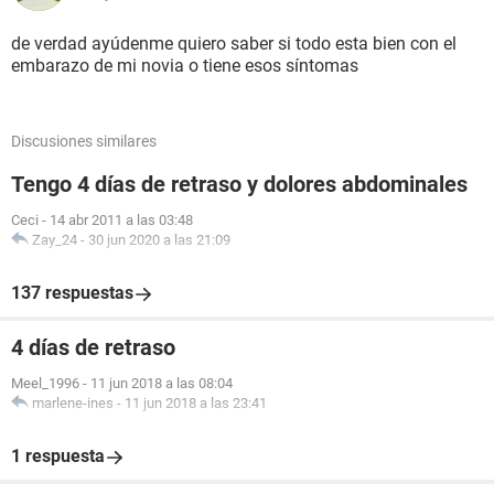
de verdad ayúdenme quiero saber si todo esta bien con el
embarazo de mi novia o tiene esos síntomas
Discusiones similares
Tengo 4 días de retraso y dolores abdominales
Ceci
-
14 abr 2011 a las 03:48
Zay_24
-
30 jun 2020 a las 21:09
137 respuestas
4 días de retraso
Meel_1996
-
11 jun 2018 a las 08:04
marlene-ines
-
11 jun 2018 a las 23:41
1 respuesta