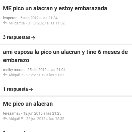
ME pico un alacran y estoy embarazada
lesperan
-
6 sep 2012 a las 21:34
Miligarcia
-
31 jul 2023 a las 11:02
3 respuestas
ami esposa la pico un alacran y tine 6 meses de
embarazo
melky moran
-
25 dic 2012 a las 21:04
Abigail P.
-
25 dic 2012 a las 21:37
1 respuesta
Me pico un alacran
terezamay
-
12 jun 2015 a las 21:25
Abigail P.
-
22 jun 2015 a las 15:35