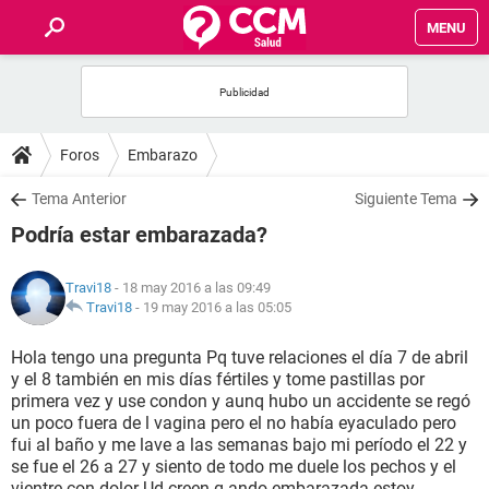
MENU
INICIO
FOROS
Foros
Embarazo
SALUD
Tema Anterior
Siguiente Tema
Podría estar embarazada?
FAMILIA
Travi18
- 18 may 2016 a las 09:49
NUTRICIÓN
Travi18
-
19 may 2016 a las 05:05
Hola tengo una pregunta Pq tuve relaciones el día 7 de abril
BIENESTAR
y el 8 también en mis días fértiles y tome pastillas por
primera vez y use condon y aunq hubo un accidente se regó
SEXUALIDAD
un poco fuera de l vagina pero el no había eyaculado pero
fui al baño y me lave a las semanas bajo mi período el 22 y
se fue el 26 a 27 y siento de todo me duele los pechos y el
GLOSARIO
vientre con dolor Ud creen q ando embarazada estoy