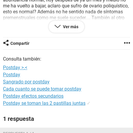
me ha vuelto a bajar, aclaro que sufro de ovario poliquístico,
esto es normal? Además no he sentido nada de síntomas
premenstruales como me suele suceder.... También al otro
día de tomar la pastilla volví a tener relaciones pero con
Ver más
protección y después del sangrado también tuve relación
con proteccion. Ayuda porfa. Y muchas gracias
Compartir
Consulta también:
Postday >.<
Postday
Sangrado por postday
Cada cuanto se puede tomar postday
Postday efectos secundarios
Postday se toman las 2 pastillas juntas
✓
1 respuesta