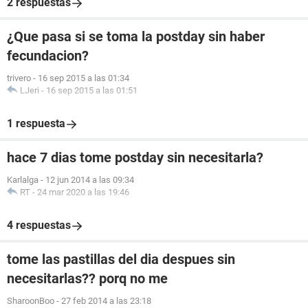
2 respuestas
¿Que pasa si se toma la postday sin haber
fecundacion?
trivero
-
16 sep 2015 a las 01:34
LJeri
-
16 sep 2015 a las 01:51
1 respuesta
hace 7 dias tome postday sin necesitarla?
Karlalga
-
12 jun 2014 a las 09:34
RT
-
24 mar 2020 a las 19:46
4 respuestas
tome las pastillas del dia despues sin
necesitarlas?? porq no me
SharoonBoo
-
27 feb 2014 a las 23:18