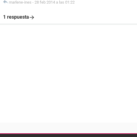
marlene-ines
-
28 feb 2014 a las 01:22
1 respuesta