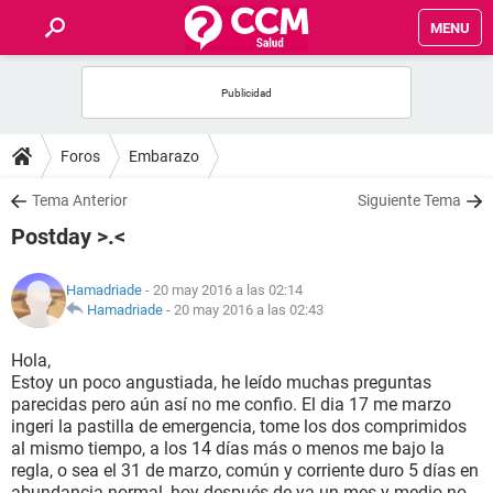
MENU
INICIO
FOROS
Foros
Embarazo
SALUD
Tema Anterior
Siguiente Tema
Postday >.<
FAMILIA
Hamadriade
- 20 may 2016 a las 02:14
NUTRICIÓN
Hamadriade
-
20 may 2016 a las 02:43
Hola,
BIENESTAR
Estoy un poco angustiada, he leído muchas preguntas
parecidas pero aún así no me confio. El dia 17 me marzo
SEXUALIDAD
ingeri la pastilla de emergencia, tome los dos comprimidos
al mismo tiempo, a los 14 días más o menos me bajo la
regla, o sea el 31 de marzo, común y corriente duro 5 días en
GLOSARIO
abundancia normal, hoy después de ya un mes y medio no