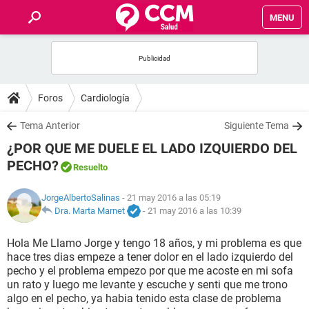
MENU
INICIO
FOROS
Foros
Cardiología
SALUD
Tema Anterior
Siguiente Tema
¿POR QUE ME DUELE EL LADO IZQUIERDO DEL
FAMILIA
PECHO?
Resuelto
NUTRICIÓN
JorgeAlbertoSalinas
- 21 may 2016 a las 05:19
Dra. Marta Marnet
-
21 may 2016 a las 10:39
BIENESTAR
Hola Me Llamo Jorge y tengo 18 años, y mi problema es que
hace tres dias empeze a tener dolor en el lado izquierdo del
SEXUALIDAD
pecho y el problema empezo por que me acoste en mi sofa
un rato y luego me levante y escuche y senti que me trono
algo en el pecho, ya habia tenido esta clase de problema
GLOSARIO