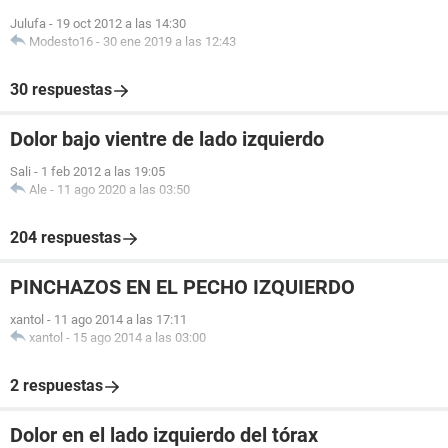
Julufa
-
19 oct 2012 a las 14:30
Modesto16
-
30 ene 2019 a las 12:43
30 respuestas
Dolor bajo vientre de lado izquierdo
Sali
-
1 feb 2012 a las 19:05
Ale
-
11 ago 2020 a las 03:50
204 respuestas
PINCHAZOS EN EL PECHO IZQUIERDO
xantol
-
11 ago 2014 a las 17:11
xantol
-
15 ago 2014 a las 03:00
2 respuestas
Dolor en el lado izquierdo del tórax