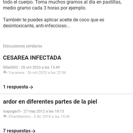
todo el cuerpo. Toma muchos gramos al día en pastillas,
medio gramo cada 3 horas por ejemplo.
También te puedes aplicar aceite de coco que es
desintoxicante, anti-infeccioso...
Discusiones similares
CESAREA INFECTADA
lilita0002
-
26 oct 2023 a las 13:49
Yucareux
-
26 oct 2023 a las 22:56
1 respuesta
ardor en diferentes partes de la piel
isapogach
-
27 may 2012 a las 18:13
EfranMarrero
-
5 dic 2018 a las 15:36
7 respuestas