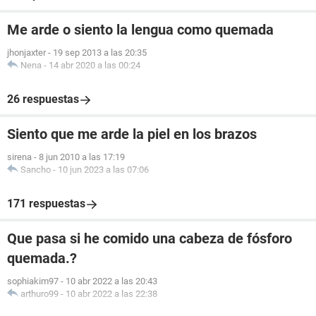
Me arde o siento la lengua como quemada
jhonjaxter
-
19 sep 2013 a las 20:35
Nena
-
14 abr 2020 a las 00:24
26 respuestas
Siento que me arde la piel en los brazos
sirena
-
8 jun 2010 a las 17:19
Sancho
-
10 jun 2023 a las 07:06
171 respuestas
Que pasa si he comido una cabeza de fósforo
quemada.?
sophiakim97
-
10 abr 2022 a las 20:43
arthuro99
-
10 abr 2022 a las 22:38