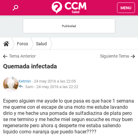
MENU
INICIO
FOROS
Foros
Salud
SALUD
Tema Anterior
Siguiente Tema
Quemada infectada
FAMILIA
Ketmin
- 24 may 2016 a las 22:05
NUTRICIÓN
Sam -
24 may 2016 a las 22:22
Espero alguien me ayude lo que pasa es que hace 1 semana
BIENESTAR
me queme con el escape de una moto me estube lavando
dirio y me heche una pomada de sulfadiazina de plata pero
SEXUALIDAD
se me termino y me heche miel segun escuche es muy buen
regenerante pero ahora q desperte me estaba saliendo
liquido como naranja que puedo hacer????
GLOSARIO