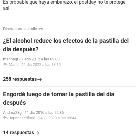
Es probable que haya embarazo, el postday no te protege
asi.
Discusiones similares
¿El alcohol reduce los efectos de la pastilla del
día después?
marinagr
-
7 ago 2012 a las 09:08
Maria
-
11 dic 2022 a las 18:10
258 respuestas
Engordé luego de tomar la pastilla del día
después
Andrea28g
-
11 dic 2016 a las 22:36
Japeneseblood
-
24 jul 2023 a las 09:44
14 respuestas