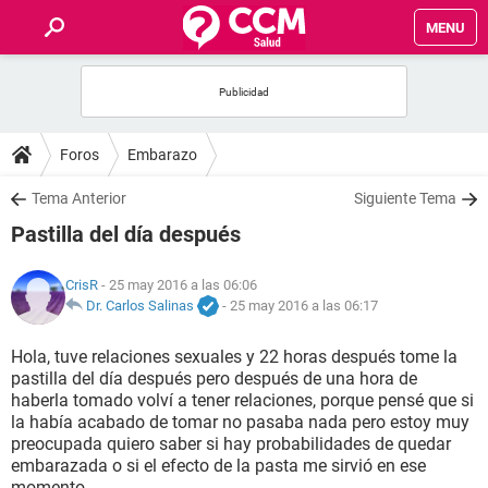
MENU
INICIO
FOROS
Foros
Embarazo
SALUD
Tema Anterior
Siguiente Tema
Pastilla del día después
FAMILIA
CrisR
- 25 may 2016 a las 06:06
NUTRICIÓN
Dr. Carlos Salinas
-
25 may 2016 a las 06:17
Hola, tuve relaciones sexuales y 22 horas después tome la
BIENESTAR
pastilla del día después pero después de una hora de
haberla tomado volví a tener relaciones, porque pensé que si
SEXUALIDAD
la había acabado de tomar no pasaba nada pero estoy muy
preocupada quiero saber si hay probabilidades de quedar
embarazada o si el efecto de la pasta me sirvió en ese
GLOSARIO
momento.