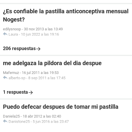
¿Es confiable la pastilla anticonceptiva mensual
Nogest?
edilysnoop
-
30 nov 2013 a las 13:49
Laura
-
10 jun 2022 a las 19:16
206 respuestas
me adelgaza la pildora del dia despue
Mafemuz
-
16 jul 2011 a las 19:53
alberto-sp
-
8 sep 2011 a las 17:45
1 respuesta
Puedo defecar despues de tomar mi pastilla
Daniela25
-
18 abr 2012 a las 02:40
Danistone25
-
5 jun 2016 a las 23:47