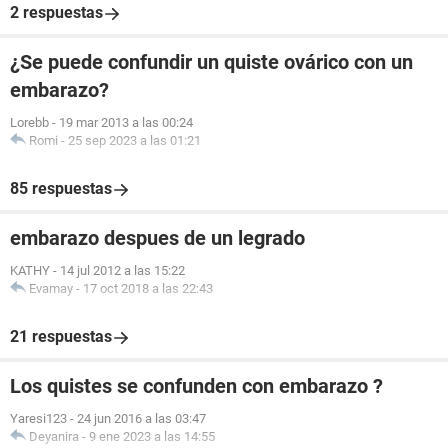
2 respuestas
¿Se puede confundir un quiste ovárico con un
embarazo?
Lorebb
-
19 mar 2013 a las 00:24
Romi
-
25 sep 2023 a las 01:21
85 respuestas
embarazo despues de un legrado
KATHY
-
14 jul 2012 a las 15:22
Evamay
-
17 oct 2018 a las 22:43
21 respuestas
Los quistes se confunden con embarazo ?
Yaresi123
-
24 jun 2016 a las 03:47
Deyanira
-
9 ene 2023 a las 14:55