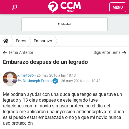
MENU
INICIO
FOROS
Foros
Embarazo
SALUD
Tema Anterior
Siguiente Tema
Embarazo despues de un legrado
FAMILIA
Xime1585
- 26 may 2016 a las 18:13
NUTRICIÓN
Dr. Joseph Exebio
-
26 may 2016 a las 18:42
Me podrian ayudar con una duda que tengo es que tuve un
BIENESTAR
legrado y 13 dias despues de este legrado tuve
relaciones.con mi novio sin usar protección el dia del
SEXUALIDAD
legrado me aplicaron una inyección anticonceptiva mi duda
es.si puedo estar embarazada o no ya que mi novio nunca
uso protección
GLOSARIO