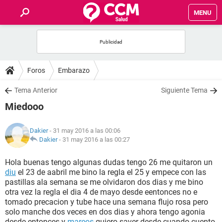
MENU
INICIO
FOROS
Foros
Embarazo
SALUD
Tema Anterior
Siguiente Tema
Miedooo
FAMILIA
Dakier
- 31 may 2016 a las 00:06
NUTRICIÓN
Dakier
-
31 may 2016 a las 00:27
Hola buenas tengo algunas dudas tengo 26 me quitaron un
BIENESTAR
diu
el 23 de aabril me bino la regla el 25 y empece con las
pastillas ala semana se me olvidaron dos dias y me bino
SEXUALIDAD
otra vez la regla el dia 4 de mayo desde eentonces no e
tomado precacion y tube hace una semana flujo rosa pero
solo manche dos veces en dos dias y ahora tengo agonia
GLOSARIO
desde entonces y
mareos
quiero saver desde cuando cuento