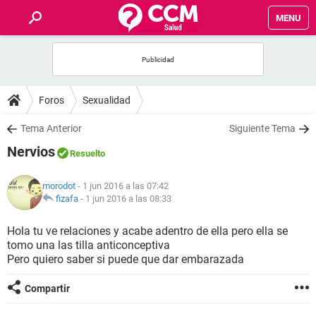
MENU
INICIO
FOROS
Foros
Sexualidad
SALUD
Tema Anterior
Siguiente Tema
Nervios
Resuelto
FAMILIA
morodot
- 1 jun 2016 a las 07:42
NUTRICIÓN
fizafa
-
1 jun 2016 a las 08:33
Hola tu ve relaciones y acabe adentro de ella pero ella se
BIENESTAR
tomo una las tilla anticonceptiva
Pero quiero saber si puede que dar embarazada
SEXUALIDAD
Compartir
GLOSARIO