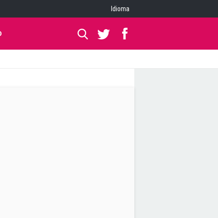
Idioma
O