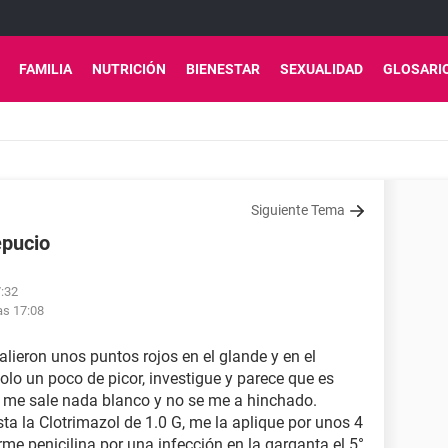
FAMILIA
NUTRICIÓN
BIENESTAR
SEXUALIDAD
GLOSARI
Siguiente Tema
epucio
7:32
as 17:08
lieron unos puntos rojos en el glande y en el
olo un poco de picor, investigue y parece que es
no me sale nada blanco y no se me a hinchado.
ta la Clotrimazol de 1.0 G, me la aplique por unos 4
me penicilina por una infección en la garganta el 5°