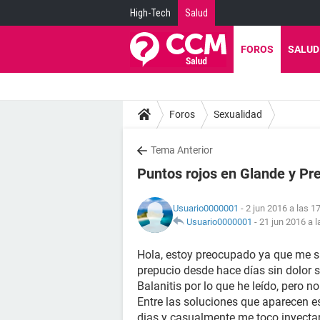
High-Tech
Salud
FOROS
SALUD
Foros
Sexualidad
Tema Anterior
Puntos rojos en Glande y Pr
Usuario0000001
- 2 jun 2016 a las 1
Usuario0000001
-
21 jun 2016 a l
Hola, estoy preocupado ya que me sa
prepucio desde hace días sin dolor s
Balanitis por lo que he leído, pero 
Entre las soluciones que aparecen es
dias y casualmente me toco inyectar