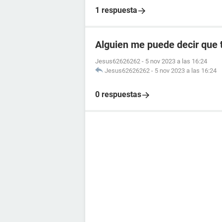
1 respuesta
Alguien me puede decir que 
Jesus62626262
-
5 nov 2023 a las 16:24
Jesus62626262
-
5 nov 2023 a las 16:24
0 respuestas