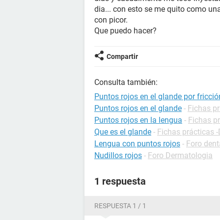
dia... con esto se me quito como un
con picor.
Que puedo hacer?
Compartir
Consulta también:
Puntos rojos en el glande por fricció
Puntos rojos en el glande
-
Fichas pr
Puntos rojos en la lengua
-
Fichas pr
Que es el glande
-
Fichas prácticas -
Lengua con puntos rojos
-
Foro dent
Nudillos rojos
-
Foro Dermatologia
1 respuesta
RESPUESTA 1 / 1