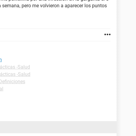
a semana, pero me volvieron a aparecer los puntos
n
ácticas -Salud
ácticas -Salud
Definiciones
al