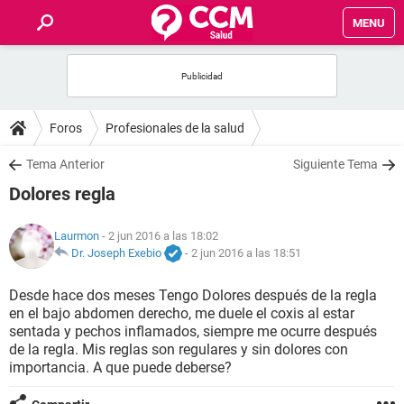
MENU
INICIO
FOROS
Foros
Profesionales de la salud
SALUD
Tema Anterior
Siguiente Tema
Dolores regla
FAMILIA
Laurmon
- 2 jun 2016 a las 18:02
NUTRICIÓN
Dr. Joseph Exebio
-
2 jun 2016 a las 18:51
Desde hace dos meses Tengo Dolores después de la regla
BIENESTAR
en el bajo abdomen derecho, me duele el coxis al estar
sentada y pechos inflamados, siempre me ocurre después
SEXUALIDAD
de la regla. Mis reglas son regulares y sin dolores con
importancia. A que puede deberse?
GLOSARIO