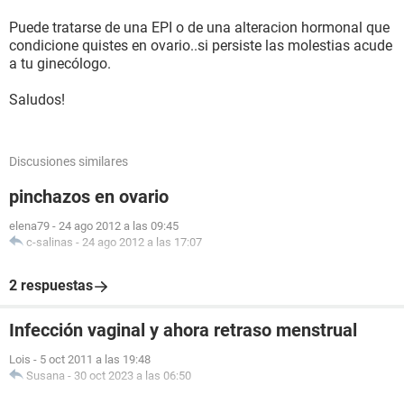
Puede tratarse de una EPI o de una alteracion hormonal que
condicione quistes en ovario..si persiste las molestias acude
a tu ginecólogo.
Saludos!
Discusiones similares
pinchazos en ovario
elena79
-
24 ago 2012 a las 09:45
c-salinas
-
24 ago 2012 a las 17:07
2 respuestas
Infección vaginal y ahora retraso menstrual
Lois
-
5 oct 2011 a las 19:48
Susana
-
30 oct 2023 a las 06:50