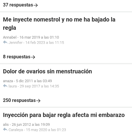
37 respuestas
Me inyecte nomestrol y no me ha bajado la
regla
Annabel
-
16 mar 2019 a las 01:10
Jennifer
-
14 feb 2023 a las 11:15
8 respuestas
Dolor de ovarios sin menstruación
anaza
-
5 dic 2011 a las 03:49
laura
-
29 sep 2017 a las 14:35
250 respuestas
Inyección para bajar regla afecta mi embarazo
alis
-
26 jun 2012 a las 19:09
Caraleya
-
15 may 2020 a las 01:23