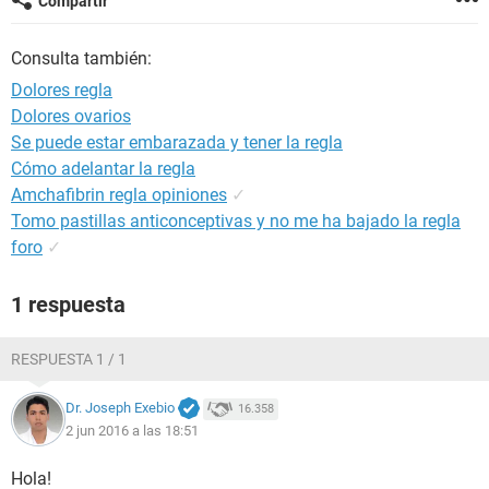
Compartir
Consulta también:
Dolores regla
Dolores ovarios
Se puede estar embarazada y tener la regla
Cómo adelantar la regla
Amchafibrin regla opiniones
✓
Tomo pastillas anticonceptivas y no me ha bajado la regla
foro
✓
1 respuesta
RESPUESTA 1 / 1
Dr. Joseph Exebio
16.358
2 jun 2016 a las 18:51
Hola!