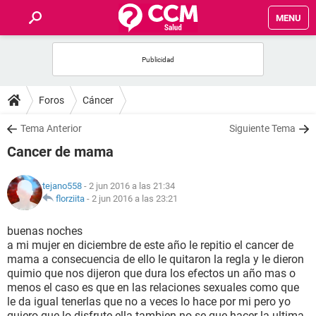
MENU
INICIO
FOROS
Foros
Cáncer
SALUD
Tema Anterior
Siguiente Tema
Cancer de mama
FAMILIA
tejano558
- 2 jun 2016 a las 21:34
NUTRICIÓN
florziita
-
2 jun 2016 a las 23:21
buenas noches
BIENESTAR
a mi mujer en diciembre de este año le repitio el cancer de
mama a consecuencia de ello le quitaron la regla y le dieron
SEXUALIDAD
quimio que nos dijeron que dura los efectos un año mas o
menos el caso es que en las relaciones sexuales como que
le da igual tenerlas que no a veces lo hace por mi pero yo
GLOSARIO
quiero que lo disfrute ella tambien no se que hacer la ultima