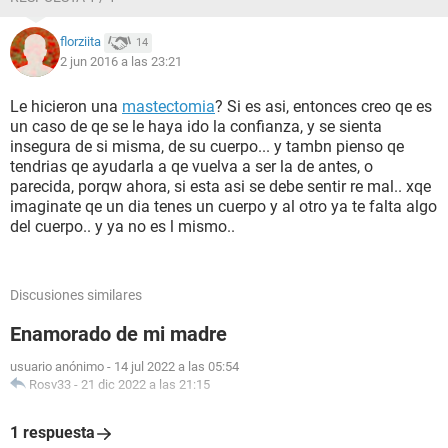
florziita
14
2 jun 2016 a las 23:21
Le hicieron una
mastectomia
? Si es asi, entonces creo qe es
un caso de qe se le haya ido la confianza, y se sienta
insegura de si misma, de su cuerpo... y tambn pienso qe
tendrias qe ayudarla a qe vuelva a ser la de antes, o
parecida, porqw ahora, si esta asi se debe sentir re mal.. xqe
imaginate qe un dia tenes un cuerpo y al otro ya te falta algo
del cuerpo.. y ya no es l mismo..
Discusiones similares
Enamorado de mi madre
usuario anónimo
-
14 jul 2022 a las 05:54
Rosv33
-
21 dic 2022 a las 21:15
1 respuesta