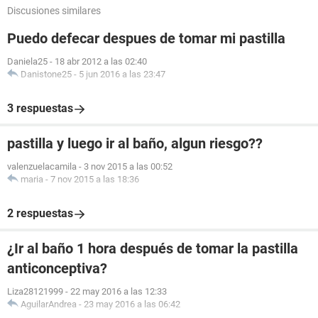
Discusiones similares
Puedo defecar despues de tomar mi pastilla
Daniela25
-
18 abr 2012 a las 02:40
Danistone25
-
5 jun 2016 a las 23:47
3 respuestas
pastilla y luego ir al baño, algun riesgo??
valenzuelacamila
-
3 nov 2015 a las 00:52
maria
-
7 nov 2015 a las 18:36
2 respuestas
¿Ir al baño 1 hora después de tomar la pastilla
anticonceptiva?
Liza28121999
-
22 may 2016 a las 12:33
AguilarAndrea
-
23 may 2016 a las 06:42