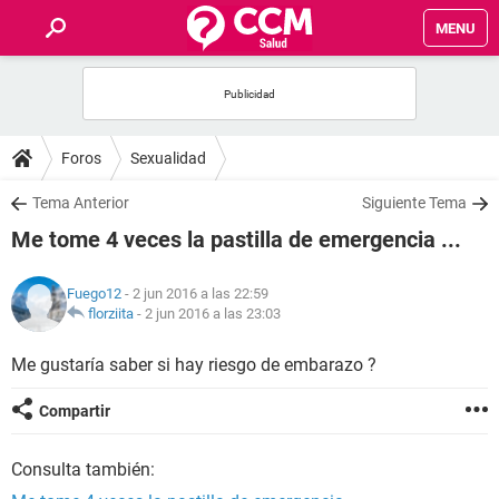
MENU
INICIO
FOROS
Foros
Sexualidad
SALUD
Tema Anterior
Siguiente Tema
Me tome 4 veces la pastilla de emergencia ...
FAMILIA
Fuego12
- 2 jun 2016 a las 22:59
NUTRICIÓN
florziita
-
2 jun 2016 a las 23:03
Me gustaría saber si hay riesgo de embarazo ?
BIENESTAR
Compartir
SEXUALIDAD
Consulta también:
GLOSARIO