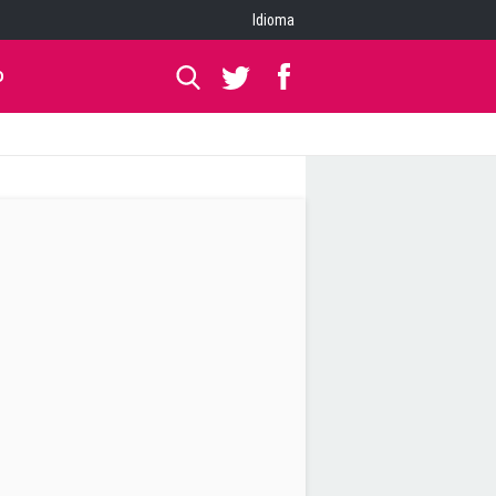
Idioma
O