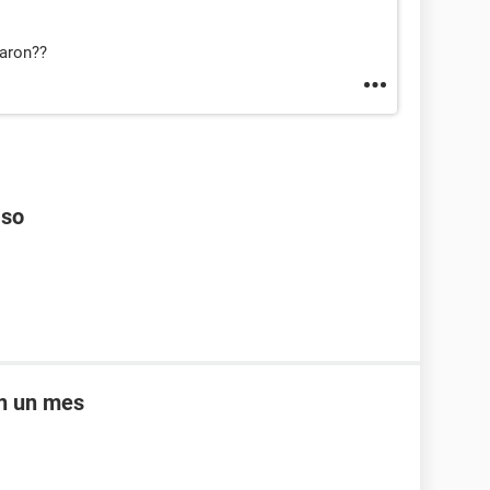
daron??
aso
en un mes