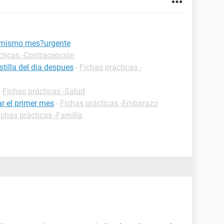
n mismo mes?urgente
cticas -Contracepción
tilla del dia despues
-
Fichas prácticas -
-
Fichas prácticas -Salud
r el primer mes
-
Fichas prácticas -Embarazo
ichas prácticas -Familia