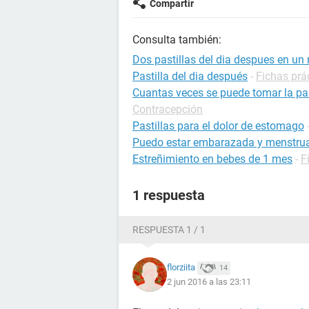
Compartir
Consulta también:
Dos pastillas del dia despues en u
Pastilla del dia después
-
Fichas prá
Cuantas veces se puede tomar la pas
Contracepción
Pastillas para el dolor de estomago
Puedo estar embarazada y menstrua
Estreñimiento en bebes de 1 mes
-
F
1 respuesta
RESPUESTA 1 / 1
florziita
14
2 jun 2016 a las 23:11