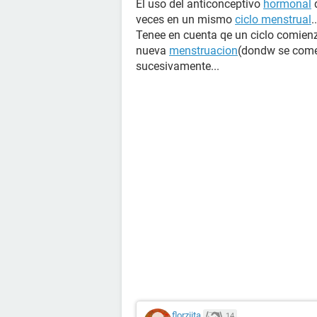
El uso del anticonceptivo
hormonal
d
veces en un mismo
ciclo menstrual
..
Tenee en cuenta qe un ciclo comienz
nueva
menstruacion
(dondw se comen
sucesivamente...
florziita
14