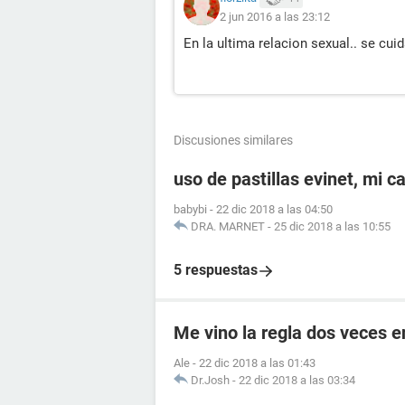
2 jun 2016 a las 23:12
En la ultima relacion sexual.. se cui
Discusiones similares
uso de pastillas evinet, mi c
babybi
-
22 dic 2018 a las 04:50
DRA. MARNET
-
25 dic 2018 a las 10:55
5 respuestas
Me vino la regla dos veces 
Ale
-
22 dic 2018 a las 01:43
Dr.Josh
-
22 dic 2018 a las 03:34