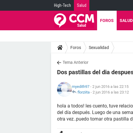
High-Tech
Salud
FOROS
SALUD
Foros
Sexualidad
Tema Anterior
Dos pastillas del dia despu
myedith97
- 2 jun 2016 a las 22:15
florziita
-
2 jun 2016 a las 23:12
hola a todos! les cuento, tuve relaci
del día después. Luego de una sema
otra vez..puedo tomar otra pastilla 