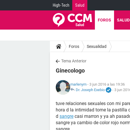
High-Tech
Salud
FOROS
SALUD
Foros
Sexualidad
Tema Anterior
Ginecologo
marlenym
- 3 jun 2016 a las 19:36
Dr. Joseph Exebio
-
3 jun 201
tuve relaciones sexuales con mi pa
hora d la intimidad tome la pastilla
d
sangre
casi marron y ya ah pasad
sangre ya cambio de color rojo nor
sangre