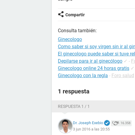
Compartir
Consulta también:
Ginecologo
Como saber si soy virgen sin ir al g
El ginecologo puede saber si tuve re
Depilarse para ir al ginecólogo
✓
-
F
Ginecologo online 24 horas gratis
✓
Ginecologo con la regla
-
Foro salud
1 respuesta
RESPUESTA 1 / 1
Dr. Joseph Exebio
16.358
3 jun 2016 a las 20:55