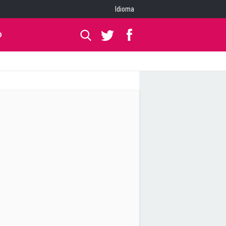
Idioma
O