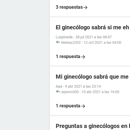
3 respuestas
El ginecólogo sabrá si me e
Luzpineda
-
28 jul 2021 a las 08:47
Matias2202
-
12 oct 2021 a las 04:00
1 respuesta
Mi ginecólogo sabrá que me
Aaa
-
9 abr 2021 a las 23:14
arjenro300
-
10 abr 2021 a las 16:00
1 respuesta
Preguntas a ginecólogos en l