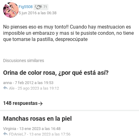
Fig5508
71
5 jun 2016 a las 06:38
No pienses eso es muy tonto!! Cuando hay mestruacion es
imposible un embarazo y mas si te pusiste condon, no tiene
que tomarse la pastilla, despreocúpate
Discusiones similares
Orina de color rosa, ¿por qué está así?
anna
-
7 feb 2012 a las 19:53
Ale
-
25 ago 2023 a las 19:12
148 respuestas
Manchas rosas en la piel
Virginia
-
13 ene 2023 a las 16:48
FDAnieL7
-
13 ene 2023 a las 17:56