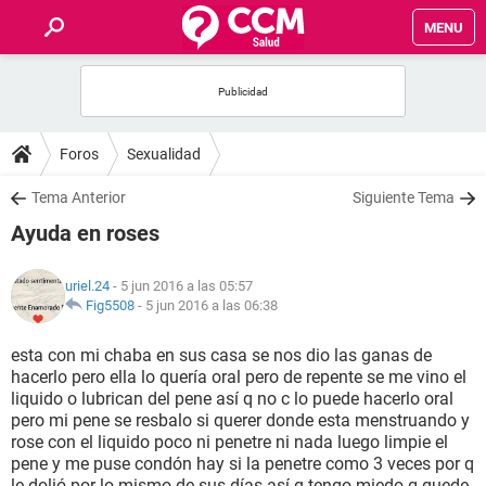
MENU
INICIO
FOROS
Foros
Sexualidad
SALUD
Tema Anterior
Siguiente Tema
Ayuda en roses
FAMILIA
uriel.24
- 5 jun 2016 a las 05:57
NUTRICIÓN
Fig5508
-
5 jun 2016 a las 06:38
esta con mi chaba en sus casa se nos dio las ganas de
BIENESTAR
hacerlo pero ella lo quería oral pero de repente se me vino el
liquido o lubrican del pene así q no c lo puede hacerlo oral
SEXUALIDAD
pero mi pene se resbalo si querer donde esta menstruando y
rose con el liquido poco ni penetre ni nada luego limpie el
pene y me puse condón hay si la penetre como 3 veces por q
GLOSARIO
le dolió por lo mismo de sus días así q tengo miedo q quede