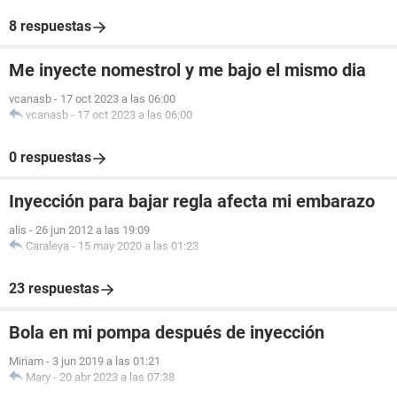
8 respuestas
Me inyecte nomestrol y me bajo el mismo dia
vcanasb
-
17 oct 2023 a las 06:00
vcanasb
-
17 oct 2023 a las 06:00
0 respuestas
Inyección para bajar regla afecta mi embarazo
alis
-
26 jun 2012 a las 19:09
Caraleya
-
15 may 2020 a las 01:23
23 respuestas
Bola en mi pompa después de inyección
Miriam
-
3 jun 2019 a las 01:21
Mary
-
20 abr 2023 a las 07:38