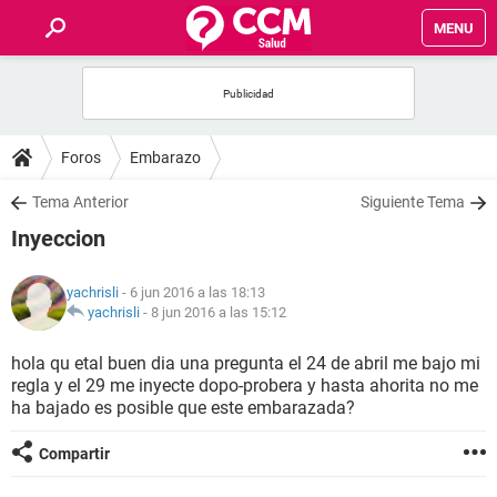
MENU
INICIO
FOROS
Foros
Embarazo
SALUD
Tema Anterior
Siguiente Tema
Inyeccion
FAMILIA
yachrisli
- 6 jun 2016 a las 18:13
NUTRICIÓN
yachrisli
-
8 jun 2016 a las 15:12
hola qu etal buen dia una pregunta el 24 de abril me bajo mi
BIENESTAR
regla y el 29 me inyecte dopo-probera y hasta ahorita no me
ha bajado es posible que este embarazada?
SEXUALIDAD
Compartir
GLOSARIO