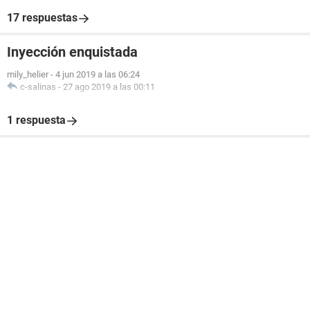
17 respuestas
Inyección enquistada
mily_helier
-
4 jun 2019 a las 06:24
c-salinas
-
27 ago 2019 a las 00:11
1 respuesta