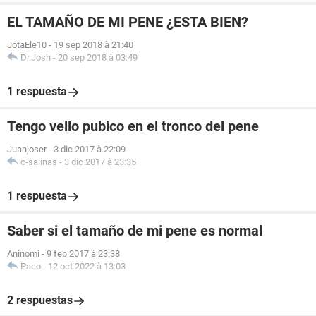
EL TAMAÑO DE MI PENE ¿ESTA BIEN?
JotaEle10
-
19 sep 2018 à 21:40
Dr.Josh
-
20 sep 2018 à 03:49
1 respuesta
Tengo vello pubico en el tronco del pene
Juanjoser
-
3 dic 2017 à 22:09
c-salinas
-
3 dic 2017 à 23:35
1 respuesta
Saber si el tamaño de mi pene es normal
Aninomi
-
9 feb 2017 à 23:38
Paco
-
12 oct 2022 à 13:03
2 respuestas