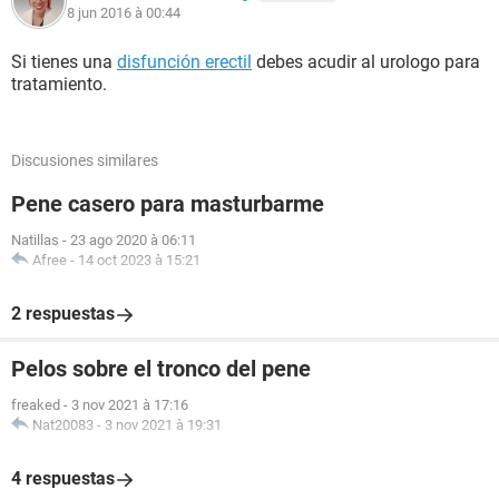
8 jun 2016 à 00:44
Si tienes una
disfunción erectil
debes acudir al urologo para
tratamiento.
Discusiones similares
Pene casero para masturbarme
Natillas
-
23 ago 2020 à 06:11
Afree
-
14 oct 2023 à 15:21
2 respuestas
Pelos sobre el tronco del pene
freaked
-
3 nov 2021 à 17:16
Nat20083
-
3 nov 2021 à 19:31
4 respuestas