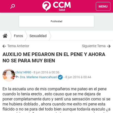
MENU
INICIO
FORUMS
Foros
Sexualidad
SALUD
Tema Anterior
Siguiente Tema
AUXILIO ME PEGARON EN EL PENE Y AHORA
FAMILIA
NO SE PARA MUY BIEN
NUTRICIÓN
chris14990
- 8 jun 2016 à 00:36
Dra. Marlene Huancahuari
-
8 jun 2016 à 00:44
BIENESTAR
En la escuela uno de mis compañeros me pateo en el pene
cuando lo tenia erecto , esto causo que se me dejara de
SEXUALIDAD
poner completamente duro y sentí una sensación como si se
me hubiera doblado , ahora cuando me exito mi pene esta
flácido o no se para del todo bien aunque todavía eyaculo ¿a
GLOSARIO