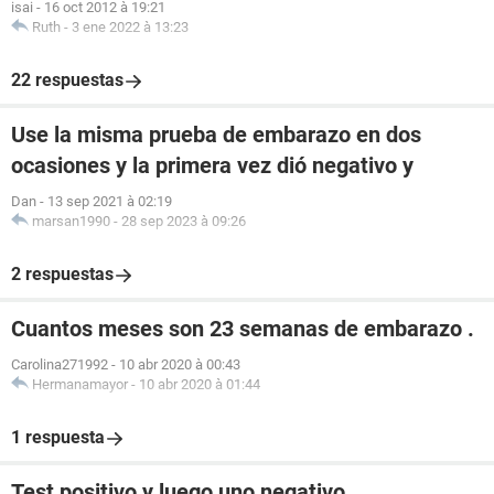
isai
-
16 oct 2012 à 19:21
Ruth
-
3 ene 2022 à 13:23
22 respuestas
Use la misma prueba de embarazo en dos
ocasiones y la primera vez dió negativo y
Dan
-
13 sep 2021 à 02:19
marsan1990
-
28 sep 2023 à 09:26
2 respuestas
Cuantos meses son 23 semanas de embarazo .
Carolina271992
-
10 abr 2020 à 00:43
Hermanamayor
-
10 abr 2020 à 01:44
1 respuesta
Test positivo y luego uno negativo