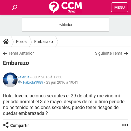
MENU
INICIO
FORUMS
Foros
Embarazo
SALUD
Tema Anterior
Siguiente Tema
Embarazo
FAMILIA
valerua
- 8 jun 2016 à 17:58
NUTRICIÓN
Fabiola1989
-
23 jun 2016 à 19:41
Hola, tuve relaciones sexuales el 29 de abril y me vino mi
BIENESTAR
periodo normal el 3 de mayo, después de mi ultimo periodo
no he tenido relaciones sexuales, puedo tener riesgos de
SEXUALIDAD
quedar embarazada ?
Compartir
GLOSARIO